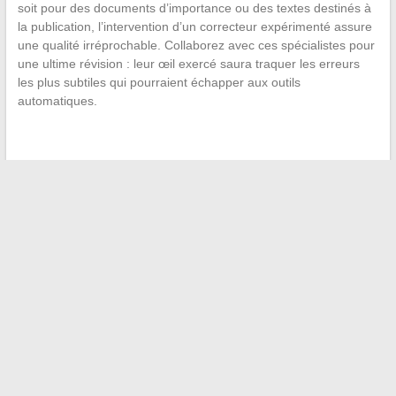
soit pour des documents d’importance ou des textes destinés à
la publication, l’intervention d’un correcteur expérimenté assure
une qualité irréprochable. Collaborez avec ces spécialistes pour
une ultime révision : leur œil exercé saura traquer les erreurs
les plus subtiles qui pourraient échapper aux outils
automatiques.
←
Les meilleurs casques de moto : Nexx fait-il partie de la
liste ?
Comment accéder aux ressources éducatives en ligne : le
cas de l’académie de Versailles
→
Recherche