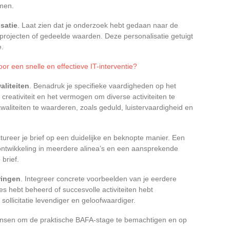
emen.
satie
. Laat zien dat je onderzoek hebt gedaan naar de
 projecten of gedeelde waarden. Deze personalisatie getuigt
e.
oor een snelle en effectieve IT-interventie?
liteiten
. Benadruk je specifieke vaardigheden op het
creativiteit en het vermogen om diverse activiteiten te
kwaliteiten te waarderen, zoals geduld, luistervaardigheid en
ctureer je brief op een duidelijke en beknopte manier. Een
ontwikkeling in meerdere alinea’s en een aansprekende
 brief.
ringen
. Integreer concrete voorbeelden van je eerdere
ies hebt beheerd of succesvolle activiteiten hebt
llicitatie levendiger en geloofwaardiger.
 kansen om de praktische BAFA-stage te bemachtigen en op