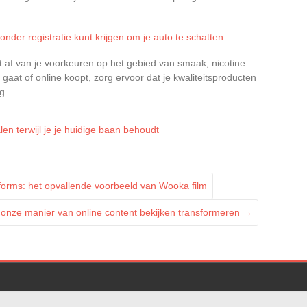
nder registratie kunt krijgen om je auto te schatten
 af van je voorkeuren op het gebied van smaak, nicotine
gaat of online koopt, zorg ervoor dat je kwaliteitsproducten
g.
en terwijl je je huidige baan behoudt
orms: het opvallende voorbeeld van Wooka film
 onze manier van online content bekijken transformeren
→