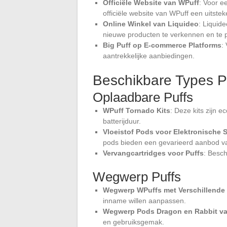
Officiële Website van WPuff
: Voor e
officiële website van WPuff een uitstek
Online Winkel van Liquideo
: Liquid
nieuwe producten te verkennen en te p
Big Puff op E-commerce Platforms
:
aantrekkelijke aanbiedingen.
Beschikbare Types P
Oplaadbare Puffs
WPuff Tornado Kits
: Deze kits zijn 
batterijduur.
Vloeistof Pods voor Elektronische S
pods bieden een gevarieerd aanbod va
Vervangcartridges voor Puffs
: Besch
Wegwerp Puffs
Wegwerp WPuffs met Verschillende 
inname willen aanpassen.
Wegwerp Pods Dragon en Rabbit va
en gebruiksgemak.