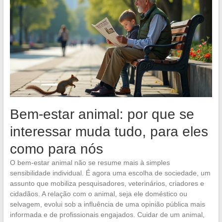
Bem-estar animal: por que se
interessar muda tudo, para eles
como para nós
O bem-estar animal não se resume mais à simples
sensibilidade individual. É agora uma escolha de sociedade, um
assunto que mobiliza pesquisadores, veterinários, criadores e
cidadãos. A relação com o animal, seja ele doméstico ou
selvagem, evolui sob a influência de uma opinião pública mais
informada e de profissionais engajados. Cuidar de um animal,