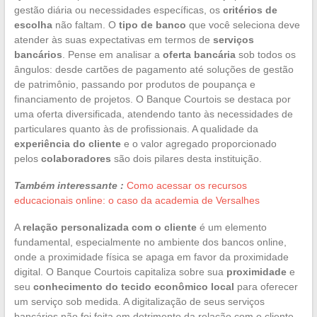
gestão diária ou necessidades específicas, os
critérios de
escolha
não faltam. O
tipo de banco
que você seleciona deve
atender às suas expectativas em termos de
serviços
bancários
. Pense em analisar a
oferta bancária
sob todos os
ângulos: desde cartões de pagamento até soluções de gestão
de patrimônio, passando por produtos de poupança e
financiamento de projetos. O Banque Courtois se destaca por
uma oferta diversificada, atendendo tanto às necessidades de
particulares quanto às de profissionais. A qualidade da
experiência do cliente
e o valor agregado proporcionado
pelos
colaboradores
são dois pilares desta instituição.
Também interessante :
Como acessar os recursos
educacionais online: o caso da academia de Versalhes
A
relação personalizada com o cliente
é um elemento
fundamental, especialmente no ambiente dos bancos online,
onde a proximidade física se apaga em favor da proximidade
digital. O Banque Courtois capitaliza sobre sua
proximidade
e
seu
conhecimento do tecido econômico local
para oferecer
um serviço sob medida. A digitalização de seus serviços
bancários não foi feita em detrimento da relação com o cliente,