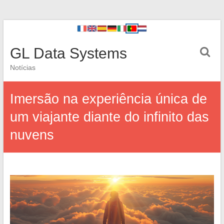
GL Data Systems
Notícias
Imersão na experiência única de
um viajante diante do infinito das
nuvens