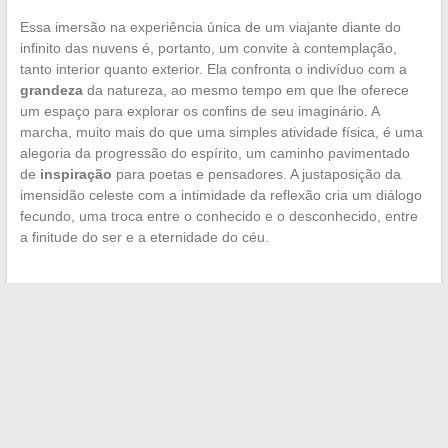
Essa imersão na experiência única de um viajante diante do
infinito das nuvens é, portanto, um convite à contemplação,
tanto interior quanto exterior. Ela confronta o indivíduo com a
grandeza
da natureza, ao mesmo tempo em que lhe oferece
um espaço para explorar os confins de seu imaginário. A
marcha, muito mais do que uma simples atividade física, é uma
alegoria da progressão do espírito, um caminho pavimentado
de
inspiração
para poetas e pensadores. A justaposição da
imensidão celeste com a intimidade da reflexão cria um diálogo
fecundo, uma troca entre o conhecido e o desconhecido, entre
a finitude do ser e a eternidade do céu.
←
Preparar sua viagem para a Inglaterra: os diferentes
métodos de travessia
O iate de cruzeiro mais luxuoso do mundo
→