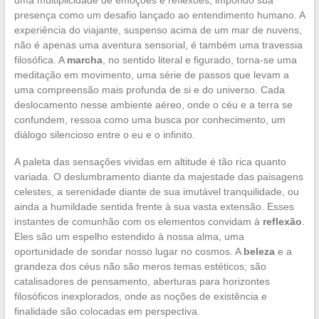
presença como um desafio lançado ao entendimento humano. A
experiência do viajante, suspenso acima de um mar de nuvens,
não é apenas uma aventura sensorial, é também uma travessia
filosófica. A
marcha
, no sentido literal e figurado, torna-se uma
meditação em movimento, uma série de passos que levam a
uma compreensão mais profunda de si e do universo. Cada
deslocamento nesse ambiente aéreo, onde o céu e a terra se
confundem, ressoa como uma busca por conhecimento, um
diálogo silencioso entre o eu e o infinito.
A paleta das sensações vividas em altitude é tão rica quanto
variada. O deslumbramento diante da majestade das paisagens
celestes, a serenidade diante de sua imutável tranquilidade, ou
ainda a humildade sentida frente à sua vasta extensão. Esses
instantes de comunhão com os elementos convidam à
reflexão
.
Eles são um espelho estendido à nossa alma, uma
oportunidade de sondar nosso lugar no cosmos. A
beleza
e a
grandeza dos céus não são meros temas estéticos; são
catalisadores de pensamento, aberturas para horizontes
filosóficos inexplorados, onde as noções de existência e
finalidade são colocadas em perspectiva.