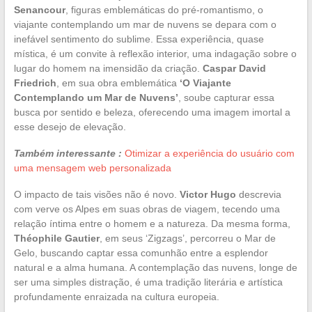
Senancour
, figuras emblemáticas do pré-romantismo, o
viajante contemplando um mar de nuvens se depara com o
inefável sentimento do sublime. Essa experiência, quase
mística, é um convite à reflexão interior, uma indagação sobre o
lugar do homem na imensidão da criação.
Caspar David
Friedrich
, em sua obra emblemática
‘O Viajante
Contemplando um Mar de Nuvens’
, soube capturar essa
busca por sentido e beleza, oferecendo uma imagem imortal a
esse desejo de elevação.
Também interessante :
Otimizar a experiência do usuário com
uma mensagem web personalizada
O impacto de tais visões não é novo.
Victor Hugo
descrevia
com verve os Alpes em suas obras de viagem, tecendo uma
relação íntima entre o homem e a natureza. Da mesma forma,
Théophile Gautier
, em seus ‘Zigzags’, percorreu o Mar de
Gelo, buscando captar essa comunhão entre a esplendor
natural e a alma humana. A contemplação das nuvens, longe de
ser uma simples distração, é uma tradição literária e artística
profundamente enraizada na cultura europeia.