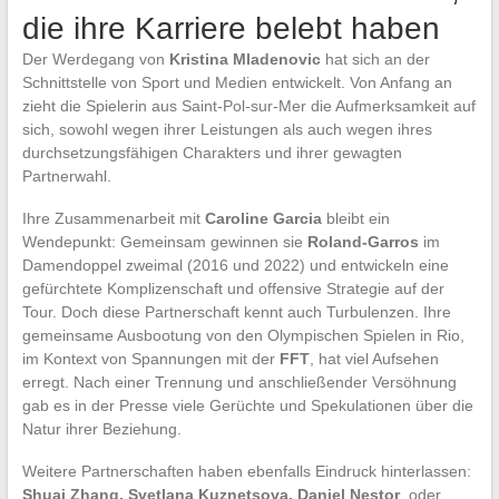
die ihre Karriere belebt haben
Der Werdegang von
Kristina Mladenovic
hat sich an der
Schnittstelle von Sport und Medien entwickelt. Von Anfang an
zieht die Spielerin aus Saint-Pol-sur-Mer die Aufmerksamkeit auf
sich, sowohl wegen ihrer Leistungen als auch wegen ihres
durchsetzungsfähigen Charakters und ihrer gewagten
Partnerwahl.
Ihre Zusammenarbeit mit
Caroline Garcia
bleibt ein
Wendepunkt: Gemeinsam gewinnen sie
Roland-Garros
im
Damendoppel zweimal (2016 und 2022) und entwickeln eine
gefürchtete Komplizenschaft und offensive Strategie auf der
Tour. Doch diese Partnerschaft kennt auch Turbulenzen. Ihre
gemeinsame Ausbootung von den Olympischen Spielen in Rio,
im Kontext von Spannungen mit der
FFT
, hat viel Aufsehen
erregt. Nach einer Trennung und anschließender Versöhnung
gab es in der Presse viele Gerüchte und Spekulationen über die
Natur ihrer Beziehung.
Weitere Partnerschaften haben ebenfalls Eindruck hinterlassen:
Shuai Zhang, Svetlana Kuznetsova, Daniel Nestor
, oder