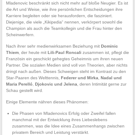
Mladenovic beschränkt sich nicht mehr auf bloße Neugier. Es ist
die Art und Weise, wie ihre persönlichen Entscheidungen ihre
Karriere begleiten oder sie herausfordern, die fasziniert.
Diejenige, die viele „Kikipedia“ nennen, verkörpert sowohl die
Champion als auch die Teamkollegin und die Frau hinter den
Scheinwerfern.
Nach ihrer sehr medienwirksamen Beziehung mit
Dominic
Thiem
, der heute mit
Lili-Paul Roncali
zusammen ist, pflegt die
Französin ein geschickt gehegtes Geheimnis um ihren neuen
Partner. Die sozialen Medien sind voll von Theorien, aber nichts
dringt nach außen. Dieses Schweigen steht im Kontrast zu den
Star-Paaren des Welttennis,
Federer und Mirka
,
Nadal und
Maria Perelló
,
Djokovic und Jelena
, deren Intimität gerne zur
Schau gestellt wird.
Einige Elemente nähren dieses Phänomen:
Die Phasen von Mladenovics Erfolg oder Zweifel fallen
manchmal mit der Entwicklung ihres Liebeslebens
zusammen, was die Idee eines Zusammenhangs zwischen
privatem Bereich und Leistung verstärkt.