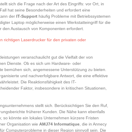
tellt sich die Frage nach der Art des Eingriffs: vor Ort, in
Fall hat seine Besonderheiten und erfordert eine
 kann der
IT-Support
häufig Probleme mit Betriebssystemen
igter Laptop möglicherweise einen Werkstatteingriff für die
er den Austausch von Komponenten erfordert.
 richtigen Laserdrucker für den privaten oder
tleistungen veranschaulicht gut die Vielfalt der von
en Dienste. Ob es sich um Hardware- oder
ute bemühen sich, angemessene Unterstützung zu bieten.
anisierte und nachverfolgbare Antwort, die eine effektive
rleistet. Die Reaktionsfähigkeit des IT-
heidender Faktor, insbesondere in kritischen Situationen,
ngsunternehmens stellt sich. Berücksichtigen Sie den Ruf,
hrungsberichte früherer Kunden. Die Nähe kann ebenfalls
sen; so könnte ein lokales Unternehmen kürzere Fristen
iner Organisation wie
AMJ74 Informatique
, die in Annecy
, für Computerprobleme in dieser Region sinnvoll sein. Die