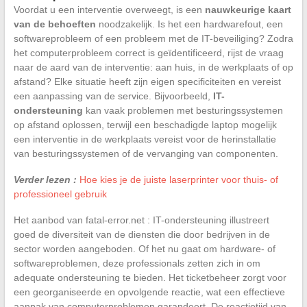
Voordat u een interventie overweegt, is een
nauwkeurige kaart
van de behoeften
noodzakelijk. Is het een hardwarefout, een
softwareprobleem of een probleem met de IT-beveiliging? Zodra
het computerprobleem correct is geïdentificeerd, rijst de vraag
naar de aard van de interventie: aan huis, in de werkplaats of op
afstand? Elke situatie heeft zijn eigen specificiteiten en vereist
een aanpassing van de service. Bijvoorbeeld,
IT-
ondersteuning
kan vaak problemen met besturingssystemen
op afstand oplossen, terwijl een beschadigde laptop mogelijk
een interventie in de werkplaats vereist voor de herinstallatie
van besturingssystemen of de vervanging van componenten.
Verder lezen :
Hoe kies je de juiste laserprinter voor thuis- of
professioneel gebruik
Het aanbod van fatal-error.net : IT-ondersteuning illustreert
goed de diversiteit van de diensten die door bedrijven in de
sector worden aangeboden. Of het nu gaat om hardware- of
softwareproblemen, deze professionals zetten zich in om
adequate ondersteuning te bieden. Het ticketbeheer zorgt voor
een georganiseerde en opvolgende reactie, wat een effectieve
aanpak van computerproblemen garandeert. De reactietijd van