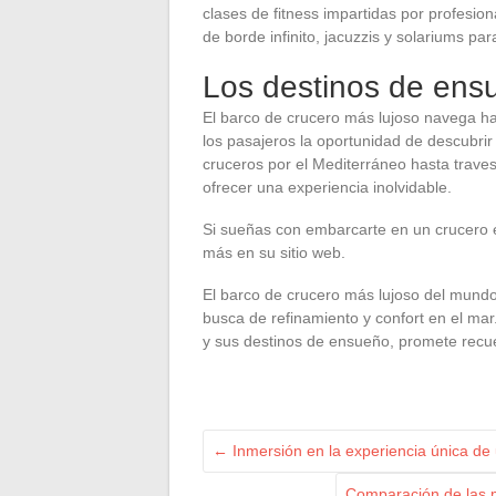
clases de fitness impartidas por profesio
de borde infinito, jacuzzis y solariums para
Los destinos de ensu
El barco de crucero más lujoso navega ha
los pasajeros la oportunidad de descubri
cruceros por el Mediterráneo hasta travesí
ofrecer una experiencia inolvidable.
Si sueñas con embarcarte en un crucero 
más en su sitio web.
El barco de crucero más lujoso del mundo
busca de refinamiento y confort en el mar
y sus destinos de ensueño, promete recue
←
Inmersión en la experiencia única de u
Comparación de las 