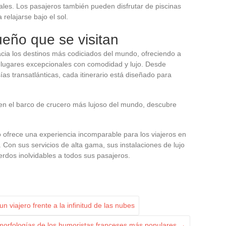
nales. Los pasajeros también pueden disfrutar de piscinas
 relajarse bajo el sol.
eño que se visitan
cia los destinos más codiciados del mundo, ofreciendo a
r lugares excepcionales con comodidad y lujo. Desde
as transatlánticas, cada itinerario está diseñado para
en el barco de crucero más lujoso del mundo, descubre
 ofrece una experiencia incomparable para los viajeros en
. Con sus servicios de alta gama, sus instalaciones de lujo
rdos inolvidables a todos sus pasajeros.
n viajero frente a la infinitud de las nubes
morfologías de los humoristas franceses más populares
→