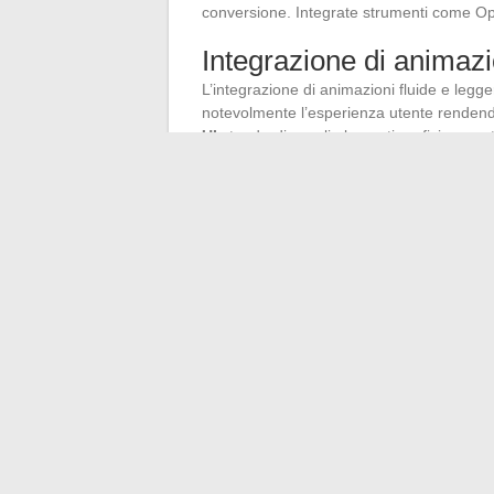
conversione. Integrate strumenti come Opt
Integrazione di animazi
L’integrazione di animazioni fluide e leg
notevolmente l’esperienza utente rendendo 
UI
standardizza gli elementi grafici, garant
l’applicazione. Adobe XD e Sketch sono sol
Personalizzazione dell’
Personalizzate l’interfaccia utente consent
preferenze. Offrite opzioni di personalizzaz
l’esperienza più piacevole e adatta a cias
modulari, come WordPress o Joomla.
←
Idee per vacanze acquatiche: focus su
Gli aspetti meno conosciuti di Nan