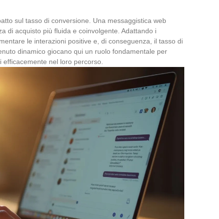
mpatto sul tasso di conversione. Una messaggistica web
a di acquisto più fluida e coinvolgente. Adattando i
umentare le interazioni positive e, di conseguenza, il tasso di
ontenuto dinamico giocano qui un ruolo fondamentale per
rli efficacemente nel loro percorso.