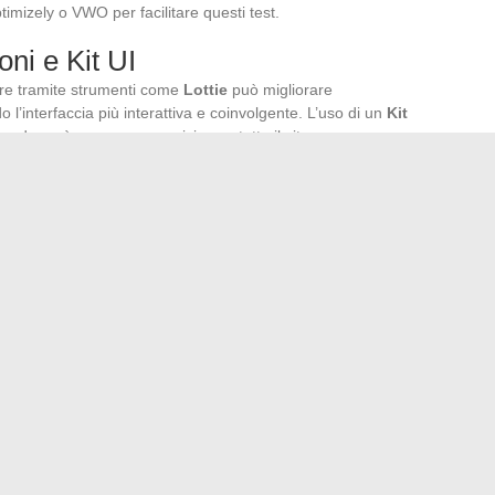
imizely o VWO per facilitare questi test.
oni e Kit UI
gere tramite strumenti come
Lottie
può migliorare
l’interfaccia più interattiva e coinvolgente. L’uso di un
Kit
endo così una coerenza visiva su tutto il sito o
uzioni popolari per creare e gestire questi kit.
interfaccia utente
endo agli utenti di riorganizzare le sezioni secondo le loro
ione per i temi, i caratteri e i colori, per rendere
cun utente. Questo passa attraverso l’uso di CMS flessibili e
i parchi Aqualand in Francia
tes: analisi delle zone sconsigliate per una visita serena
→