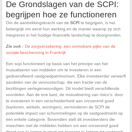
De Grondslagen van de SCPI:
begrijpen hoe ze functioneren
Om de aantrekkingskracht van de
SCPI
te begrijpen, is het
belangrijk om eerst hun werking en de manier waarop ze zich
integreren in het huidige financiële landschap te doorgronden.
Zie ook :
De zorgverzekering: een onmisbare pijler van de
sociale bescherming in Frankrijk
Een scpi functioneert op basis van het principe van het
mutualiseren van middelen om te investeren in een
gediversifieerd vastgoedpatrimonium. Elke investeerder verwerft
aandelen van de vennootschap, die een fractie van de
bezittingen vertegenwoordigen. Dit model biedt verschillende
voordelen. Aan de ene kant, de mutualisering van risico’s: door
te investeren in een verscheidenheid aan onroerend goed
(kantoren, winkels, woningen), verminderen de SCPI de
potentiële impact van schommelingen op de vastgoedmarkt op
één enkele categorie. Bovendien stelt dit investeerders die
misschien niet de middelen hebben om een onroerend goed
direct aan te kopen in staat om toegang te krijgen tot vastgoed.