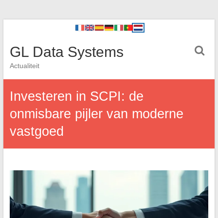
GL Data Systems
Actualiteit
Investeren in SCPI: de
onmisbare pijler van moderne
vastgoed