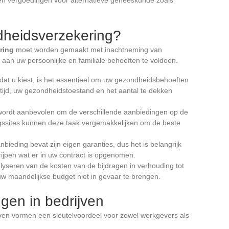
dheidsverzekering?
ring
moet worden gemaakt met inachtneming van
k aan uw persoonlijke en familiale behoeften te voldoen.
rdat u kiest, is het essentieel om uw gezondheidsbehoeften
ftijd, uw gezondheidstoestand en het aantal te dekken
 wordt aanbevolen om de verschillende aanbiedingen op de
ingssites kunnen deze taak vergemakkelijken om de beste
anbieding bevat zijn eigen garanties, dus het is belangrijk
ijpen wat er in uw contract is opgenomen.
alyseren van de kosten van de bijdragen in verhouding tot
uw maandelijkse budget niet in gevaar te brengen.
ngen in bedrijven
jven vormen een sleutelvoordeel voor zowel werkgevers als