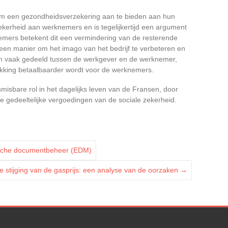
om een gezondheidsverzekering aan te bieden aan hun
kerheid aan werknemers en is tegelijkertijd een argument
rknemers betekent dit een vermindering van de resterende
een manier om het imago van het bedrijf te verbeteren en
den vaak gedeeld tussen de werkgever en de werknemer,
ekking betaalbaarder wordt voor de werknemers.
isbare rol in het dagelijks leven van de Fransen, door
e gedeeltelijke vergoedingen van de sociale zekerheid.
nische documentbeheer (EDM)
ke stijging van de gasprijs: een analyse van de oorzaken
→