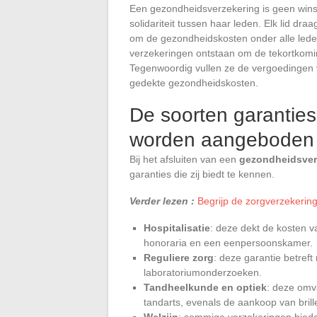
Een gezondheidsverzekering is geen winst
solidariteit tussen haar leden. Elk lid dra
om de gezondheidskosten onder alle leden 
verzekeringen ontstaan om de tekortkomin
Tegenwoordig vullen ze de vergoedingen v
gedekte gezondheidskosten.
De soorten garanties
worden aangeboden
Bij het afsluiten van een
gezondheidsver
garanties die zij biedt te kennen.
Verder lezen :
Begrijp de zorgverzekeri
Hospitalisatie
: deze dekt de kosten v
honoraria en een eenpersoonskamer.
Reguliere zorg
: deze garantie betref
laboratoriumonderzoeken.
Tandheelkunde en optiek
: deze omva
tandarts, evenals de aankoop van brill
Welzijn
: sommige verzekeringen bied