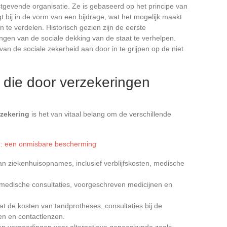
gevende organisatie. Ze is gebaseerd op het principe van
agt bij in de vorm van een bijdrage, wat het mogelijk maakt
te verdelen. Historisch gezien zijn de eerste
gen van de sociale dekking van de staat te verhelpen.
an de sociale zekerheid aan door in te grijpen op de niet
 die door verzekeringen
zekering
is het van vitaal belang om de verschillende
ng: een onmisbare bescherming
an ziekenhuisopnames, inclusief verblijfskosten, medische
t medische consultaties, voorgeschreven medicijnen en
t de kosten van tandprotheses, consultaties bij de
en en contactlenzen.
en vergoedingen voor alternatieve geneeskunde zoals