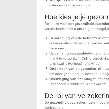
osteopathie of acupunctuur.
Hoe kies je je gezon
De keuze voor een
gezondheidsverzeke
verschillende criteria om zo goed mogelij
Beoordeling van de behoeften
: voo
te beoordelen. Dit hangt af van uw lee
personen.
Vergelijking van aanbiedingen
: het
markt te vergelijken. Online vergelijk
prijs-kwaliteitverhouding te vinden.
Onderzoek van de garanties
: elke a
om deze goed door te lezen en te begr
Overweging van het budget
: het an
uw financiële middelen is cruciaal om 
De rol van verzekeri
De
gezondheidsverzekeringen
in bedri
werknemers.