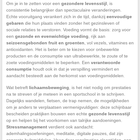
Om je in te zetten voor een
gezondere levensstijl
, is
consistentie belangrijker dan spectaculaire veranderingen.
Echte vooruitgang verankert zich in de tijd, dankzij
eenvoudige
gebaren
die hun plaats vinden zonder het gezinsleven of
sociale relaties te verstoren. Voeding vormt de basis: zorg voor
een
gezonde en evenwichtige voeding
, rijk aan
seizoensgebonden fruit en groenten
, vol vezels, vitamines en
antioxidanten. Het is beter om te kiezen voor onbewerkte
producten en de consumptie van ultrabewerkte, te zoute of te
zoete voedingsmiddelen te beperken. Een
verantwoorde
consumptie
houdt ook in dat je verspilling vermindert en
aandacht besteedt aan de herkomst van voedingsmiddelen.
Wat betreft
lichaamsbeweging
, is het niet nodig om prestaties
na te streven of je meteen in een sportschool in te schrijven.
Dagelijks wandelen, fietsen, de trap nemen, de mogelijkheden
om je anders te verplaatsen vermenigvuldigen: deze schijnbaar
bescheiden praktijken bouwen een echte
gezonde levensstijl
op en helpen bij het voorkomen van talrijke aandoeningen.
Stressmanagement
verdient ook aandacht:
ademhalingsoefeningen, meditatie, digitale pauzes, dat zijn
concrete hulpmiddelen. Voeg daar regelmatige slaaptijden, een