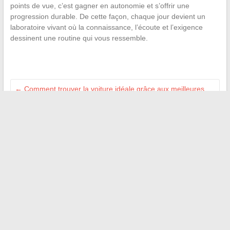
points de vue, c’est gagner en autonomie et s’offrir une
progression durable. De cette façon, chaque jour devient un
laboratoire vivant où la connaissance, l’écoute et l’exigence
dessinent une routine qui vous ressemble.
←
Comment trouver la voiture idéale grâce aux meilleures
offres du marché auto
Toutes les dernières actualités sur les animaux de compagnie
à découvrir dès maintenant
→
Recherche