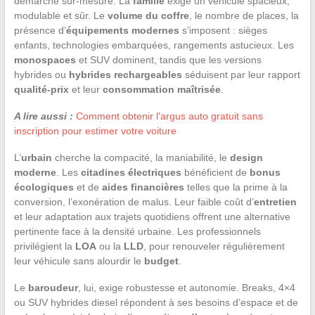
démarche sur-mesure. La
famille
exige un véhicule spacieux,
modulable et sûr. Le
volume du coffre
, le nombre de places, la
présence d’
équipements modernes
s’imposent : sièges
enfants, technologies embarquées, rangements astucieux. Les
monospaces
et SUV dominent, tandis que les versions
hybrides ou
hybrides rechargeables
séduisent par leur rapport
qualité-prix
et leur
consommation maîtrisée
.
A lire aussi :
Comment obtenir l'argus auto gratuit sans
inscription pour estimer votre voiture
L’
urbain
cherche la compacité, la maniabilité, le
design
moderne
. Les
citadines électriques
bénéficient de
bonus
écologiques
et de
aides financières
telles que la prime à la
conversion, l’exonération de malus. Leur faible coût d’
entretien
et leur adaptation aux trajets quotidiens offrent une alternative
pertinente face à la densité urbaine. Les professionnels
privilégient la
LOA
ou la
LLD
, pour renouveler régulièrement
leur véhicule sans alourdir le
budget
.
Le
baroudeur
, lui, exige robustesse et autonomie. Breaks, 4×4
ou SUV hybrides diesel répondent à ses besoins d’espace et de