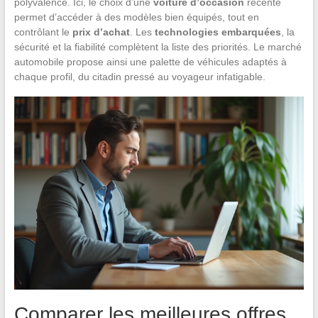
polyvalence. Ici, le choix d’une
voiture d’occasion
récente
permet d’accéder à des modèles bien équipés, tout en
contrôlant le
prix d’achat
. Les
technologies embarquées
, la
sécurité et la fiabilité complètent la liste des priorités. Le marché
automobile propose ainsi une palette de véhicules adaptés à
chaque profil, du citadin pressé au voyageur infatigable.
Comparer les meilleures offres