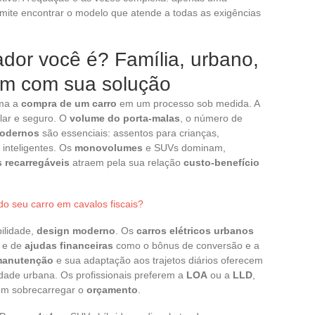
ermite encontrar o modelo que atende a todas as exigências
ador você é? Família, urbano,
um com sua solução
rma a
compra de um carro
em um processo sob medida. A
lar e seguro. O
volume do porta-malas
, o número de
odernos
são essenciais: assentos para crianças,
inteligentes. Os
monovolumes
e SUVs dominam,
s recarregáveis
atraem pela sua relação
custo-benefício
o seu carro em cavalos fiscais?
ilidade,
design moderno
. Os
carros elétricos urbanos
e de
ajudas financeiras
como o bônus de conversão e a
anutenção
e sua adaptação aos trajetos diários oferecem
idade urbana. Os profissionais preferem a
LOA
ou a
LLD
,
sem sobrecarregar o
orçamento
.