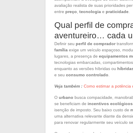
avaliação realista de suas prioridades p
entre
preço
,
tecnologia
e
praticidade
.
Qual perfil de compr
aventureiro… cada 
Definir seu
perfil de comprador
transfo
família
exige um veículo espaçoso, modu
lugares, a presença de
equipamentos m
tecnologias embarcadas, compartimentos 
enquanto as versões híbridas ou
híbrida
e seu
consumo controlado
.
Veja também :
Como estimar a potência d
O
urbano
busca compacidade, manobrab
se beneficiam de
incentivos ecológicos
isenção de imposto. Seu baixo custo de
m
uma alternativa relevante diante da dens
para renovar regularmente seu veículo 