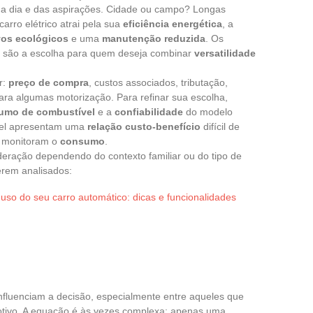
a a dia e das aspirações. Cidade ou campo? Longas
arro elétrico atrai pela sua
eficiência energética
, a
vos ecológicos
e uma
manutenção reduzida
. Os
s, são a escolha para quem deseja combinar
versatilidade
r:
preço de compra
, custos associados, tributação,
ra algumas motorização. Para refinar sua escolha,
umo de combustível
e a
confiabilidade
do modelo
esel apresentam uma
relação custo-benefício
difícil de
e monitoram o
consumo
.
deração dependendo do contexto familiar ou do tipo de
erem analisados:
uso do seu carro automático: dicas e funcionalidades
fluenciam a decisão, especialmente entre aqueles que
tivo. A equação é às vezes complexa: apenas uma