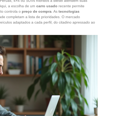
Peruas, 4×4 ou SUVs híbridos a diesel atendem suas
 Aqui, a escolha de um
carro usado
recente permite
to controla o
preço de compra
. As
tecnologias
dade completam a lista de prioridades. O mercado
ículos adaptados a cada perfil, do citadino apressado ao