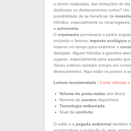
a serem realizados, das limitações do di
distâncias ou deslocamentos curtos? Um c
possibilidade de se beneficiar de
incenti
híbridos, especialmente os recarregávei
e
autonomia
.
O
orçamento
permanece a pedra angula
incluindo o famoso
imposto ecológico
pa
reserve um tempo para examinar o
cons
desejado. Alguns híbridos a gasolina-di
superar, especialmente para aqueles qu
Vários critérios também entram em consi
deslocamentos. Aqui estão os pontos a s
Leitura recomendada :
Como otimizar o 
Volume do porta-malas
(em litros)
Número de
cavalos
disponíveis
Tecnologia embarcada
Nível de
conforto
O estilo e a
pegada ambiental
também in
acompanham a evolução do setor automo