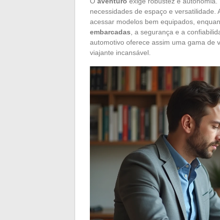
O
aventuro
exige robustez e autonomia. 
necessidades de espaço e versatilidade.
acessar modelos bem equipados, enquan
embarcadas
, a segurança e a confiabili
automotivo oferece assim uma gama de ve
viajante incansável.