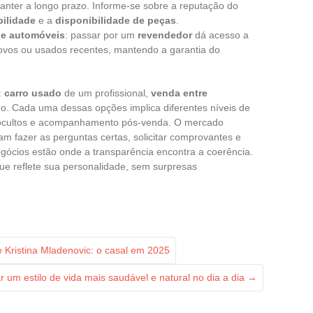
nter a longo prazo. Informe-se sobre a reputação do
bilidade
e a
disponibilidade de peças
.
de automóveis
: passar por um
revendedor
dá acesso a
novos ou usados recentes, mantendo a garantia do
:
carro usado
de um profissional,
venda entre
do. Cada uma dessas opções implica diferentes níveis de
os ocultos e acompanhamento pós-venda. O mercado
 fazer as perguntas certas, solicitar comprovantes e
ócios estão onde a transparência encontra a coerência.
o que reflete sua personalidade, sem surpresas
 Kristina Mladenovic: o casal em 2025
 um estilo de vida mais saudável e natural no dia a dia
→