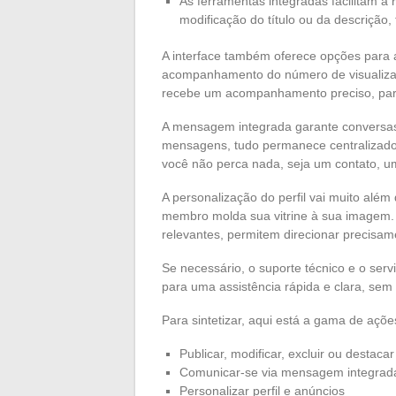
As ferramentas integradas facilitam a
modificação do título ou da descrição,
A interface também oferece opções para au
acompanhamento do número de visualizaç
recebe um acompanhamento preciso, para
A mensagem integrada garante conversas 
mensagens, tudo permanece centralizado 
você não perca nada, seja um contato, u
A personalização do perfil vai muito além
membro molda sua vitrine à sua imagem. O
relevantes, permitem direcionar precisam
Se necessário, o suporte técnico e o servi
para uma assistência rápida e clara, sem
Para sintetizar, aqui está a gama de açõ
Publicar, modificar, excluir ou destaca
Comunicar-se via mensagem integrad
Personalizar perfil e anúncios