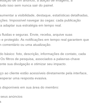
 redação de um anúncio, a adição de imagens, a
 tudo isso sem nunca sair do painel.
mentar a visibilidade, destaque, estatísticas detalhadas,
ões. Impossível navegar às cegas: cada publicação
 adaptar sua estratégia em tempo real.
fluidas e seguras. Envie, receba, arquive suas
e protegido. As notificações em tempo real garantem que
m comentário ou uma atualização.
 do básico: foto, descrição, informações de contato, cada
s filtros de pesquisa, associados a palavras-chave
ente sua divulgação e otimizar seu impacto.
ço ao cliente estão acessíveis diretamente pela interface,
 esperar uma resposta evasiva.
es disponíveis em sua área do membro:
r seus anúncios
a