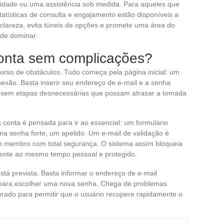
lidade ou uma assistência sob medida. Para aqueles que
tísticas de consulta e engajamento estão disponíveis a
clareza, evita túneis de opções e promete uma área do
de dominar.
onta sem complicações?
so de obstáculos. Tudo começa pela página inicial: um
nexão. Basta inserir seu endereço de e-mail e a senha
, sem etapas desnecessárias que possam atrasar a tomada
 conta é pensada para ir ao essencial: um formulário
ma senha forte, um apelido. Um e-mail de validação é
do membro com total segurança. O sistema assim bloqueia
ente ao mesmo tempo pessoal e protegido.
tá prevista. Basta informar o endereço de e-mail
do para escolher uma nova senha. Chega de problemas
librado para permitir que o usuário recupere rapidamente o