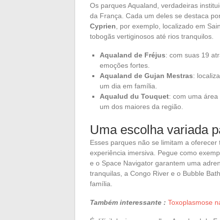
Os parques Aqualand, verdadeiras institui
da França. Cada um deles se destaca por
Cyprien
, por exemplo, localizado em Sai
tobogãs vertiginosos até rios tranquilos.
Aqualand de Fréjus
: com suas 19 at
emoções fortes.
Aqualand de Gujan Mestras
: locali
um dia em família.
Aqualud du Touquet
: com uma área 
um dos maiores da região.
Uma escolha variada p
Esses parques não se limitam a oferecer
experiência imersiva. Pegue como exem
e o Space Navigator garantem uma adrena
tranquilas, a Congo River e o Bubble B
família.
Também interessante :
Toxoplasmose na