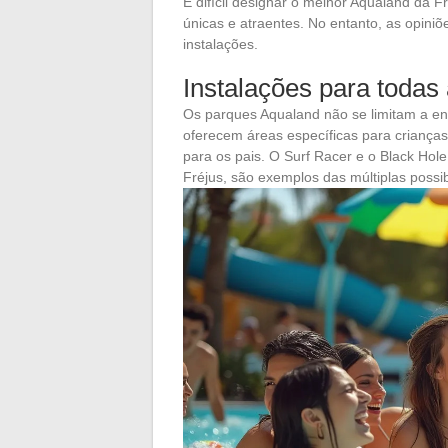
É difícil designar o melhor Aqualand da F
únicas e atraentes. No entanto, as opiniõ
instalações.
Instalações para todas
Os parques Aqualand não se limitam a e
oferecem áreas específicas para criança
para os pais. O Surf Racer e o Black Ho
Fréjus, são exemplos das múltiplas possi