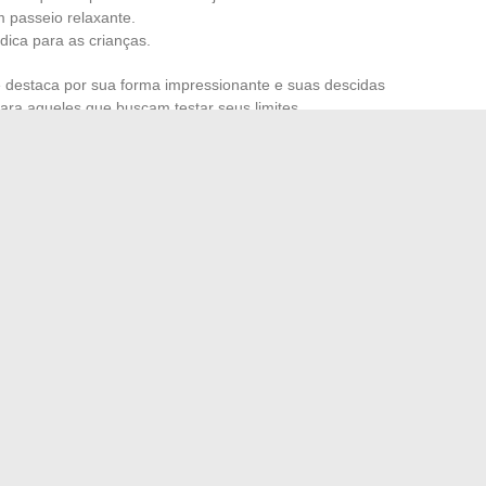
m passeio relaxante.
ica para as crianças.
e destaca por sua forma impressionante e suas descidas
para aqueles que buscam testar seus limites.
 na boca de uma cobra gigante.
stras
oferece o Adventure Kid’s, um espaço especialmente
as podem aproveitar jogos aquáticos com total segurança.
m combinar prazeres aquáticos e emoções fortes,
squecível.
suas chances de vitória no Monopoly Go
ência do usuário com uma mensagem web personalizada
→