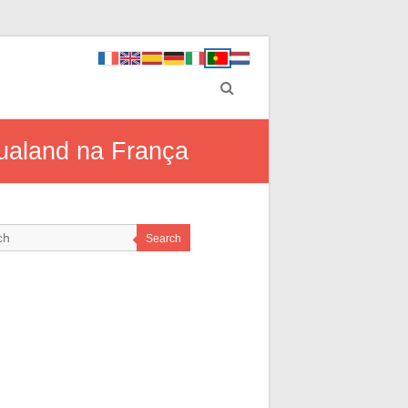
qualand na França
Search