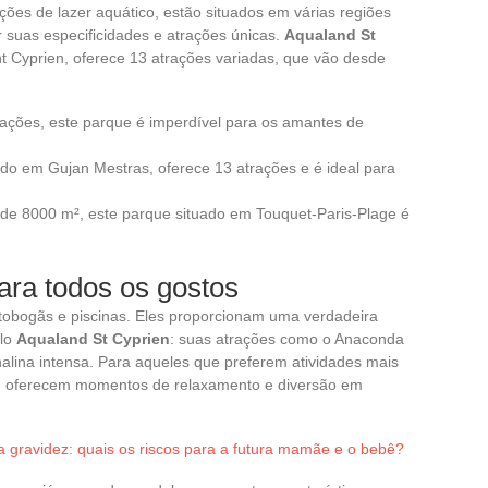
ções de lazer aquático, estão situados em várias regiões
 suas especificidades e atrações únicas.
Aqualand St
nt Cyprien, oferece 13 atrações variadas, que vão desde
rações, este parque é imperdível para os amantes de
zado em Gujan Mestras, oferece 13 atrações e é ideal para
de 8000 m², este parque situado em Touquet-Paris-Plage é
ara todos os gostos
 tobogãs e piscinas. Eles proporcionam uma verdadeira
plo
Aqualand St Cyprien
: suas atrações como o Anaconda
lina intensa. Para aqueles que preferem atividades mais
ath oferecem momentos de relaxamento e diversão em
 gravidez: quais os riscos para a futura mamãe e o bebê?