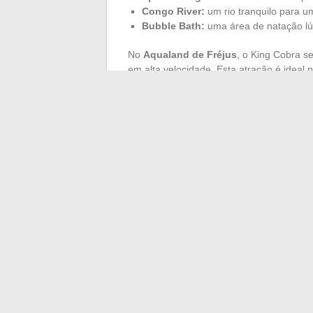
Congo River:
um rio tranquilo para u
Bubble Bath:
uma área de natação lúd
No
Aqualand de Fréjus
, o King Cobra s
em alta velocidade. Esta atração é ideal 
King Cobra:
uma descida espetacular
Para as famílias,
Aqualand de Gujan Me
projetado para os mais jovens. As crianç
Os parques Aqualand na França consegue
tornando cada visita uma experiência ine
←
Estratégias eficazes para aumentar 
Otimizar a experi