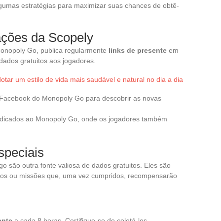
algumas estratégias para maximizar suas chances de obtê-
ções da Scopely
onopoly Go, publica regularmente
links de presente
em
 dados gratuitos aos jogadores.
otar um estilo de vida mais saudável e natural no dia a dia
o Facebook do Monopoly Go para descobrir as novas
dedicados ao Monopoly Go, onde os jogadores também
speciais
o são outra fonte valiosa de dados gratuitos. Eles são
os ou missões que, uma vez cumpridos, recompensarão
ente
a cada 8 horas. Certifique-se de coletá-los