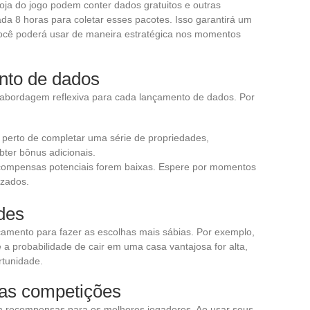
loja do jogo podem conter dados gratuitos e outras
a 8 horas para coletar esses pacotes. Isso garantirá um
 você poderá usar de maneira estratégica nos momentos
nto de dados
abordagem reflexiva para cada lançamento de dados. Por
 perto de completar uma série de propriedades,
ter bônus adicionais.
ecompensas potenciais forem baixas. Espere por momentos
zados.
ades
çamento para fazer as escolhas mais sábias. Por exemplo,
a probabilidade de cair em uma casa vantajosa for alta,
rtunidade.
das competições
 recompensas para os melhores jogadores. Ao usar seus