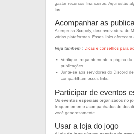
gastar recursos financeiros. Aqui estão 
los.
Acompanhar as publica
A empresa Scopely, desenvolvedora do M
várias plataformas. Esses links oferecem
Veja também :
Dicas e conselhos para ad
Verifique frequentemente a página d
publicações.
Junte-se aos servidores do Discord 
compartilham esses links.
Participar de eventos e
Os
eventos especiais
organizados no jog
frequentemente acompanhados de desafi
você generosamente.
Usar a loja do jogo
A
loja do jogo
oferece
pacotes de pres