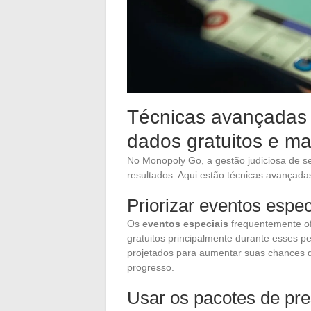
Técnicas avançadas 
dados gratuitos e m
No Monopoly Go, a gestão judiciosa de se
resultados. Aqui estão técnicas avançadas
Priorizar eventos espec
Os
eventos especiais
frequentemente o
gratuitos principalmente durante esses 
projetados para aumentar suas chances d
progresso.
Usar os pacotes de pre