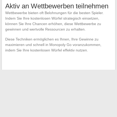
Aktiv an Wettbewerben teilnehmen
Wettbewerbe bieten oft Belohnungen für die besten Spieler.
Indem Sie Ihre kostenlosen Würfel strategisch einsetzen,
können Sie Ihre Chancen erhöhen, diese Wettbewerbe zu
gewinnen und wertvolle Ressourcen zu erhalten.
Diese Techniken ermöglichen es Ihnen, Ihre Gewinne zu
maximieren und schnell in Monopoly Go voranzukommen,
indem Sie Ihre kostenlosen Würfel effektiv nutzen.
←
Warum Pflastersteine verwenden?
Urlaubsideen für Wasservergnügen: Ein Blick auf die
Aqualand-Parks in Frankreich
→
Suchen