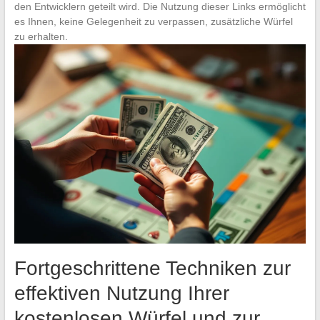
den Entwicklern geteilt wird. Die Nutzung dieser Links ermöglicht
es Ihnen, keine Gelegenheit zu verpassen, zusätzliche Würfel
zu erhalten.
Fortgeschrittene Techniken zur
effektiven Nutzung Ihrer
kostenlosen Würfel und zur