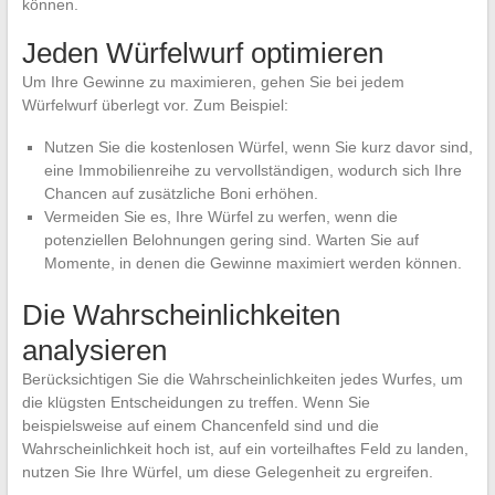
können.
Jeden Würfelwurf optimieren
Um Ihre Gewinne zu maximieren, gehen Sie bei jedem
Würfelwurf überlegt vor. Zum Beispiel:
Nutzen Sie die kostenlosen Würfel, wenn Sie kurz davor sind,
eine Immobilienreihe zu vervollständigen, wodurch sich Ihre
Chancen auf zusätzliche Boni erhöhen.
Vermeiden Sie es, Ihre Würfel zu werfen, wenn die
potenziellen Belohnungen gering sind. Warten Sie auf
Momente, in denen die Gewinne maximiert werden können.
Die Wahrscheinlichkeiten
analysieren
Berücksichtigen Sie die Wahrscheinlichkeiten jedes Wurfes, um
die klügsten Entscheidungen zu treffen. Wenn Sie
beispielsweise auf einem Chancenfeld sind und die
Wahrscheinlichkeit hoch ist, auf ein vorteilhaftes Feld zu landen,
nutzen Sie Ihre Würfel, um diese Gelegenheit zu ergreifen.