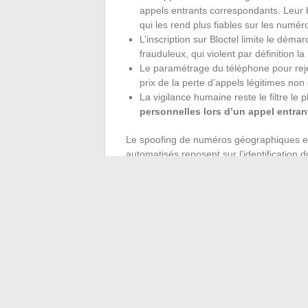
appels entrants correspondants. Leur
qui les rend plus fiables sur les num
L’inscription sur Bloctel limite le dém
frauduleux, qui violent par définition l
Le paramétrage du téléphone pour reje
prix de la perte d’appels légitimes non
La vigilance humaine reste le filtre le p
personnelles lors d’un appel entrant
Le spoofing de numéros géographiques en 0
automatisés reposent sur l’identificatio
désormais falsifier. En revanche, le comp
données, menace de coupure de service) res
La combinaison d’un outil technique et d’u
protection actuelle.
Aucun organisme lé
téléphone sans rendez-vous préalable
constitue le test le plus simple face à un
autre indicatif.