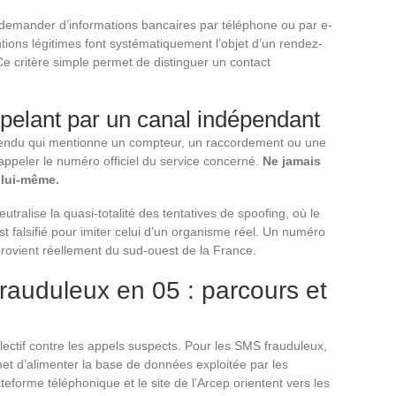
 demander d’informations bancaires par téléphone ou par e-
ntions légitimes font systématiquement l’objet d’un rendez-
e critère simple permet de distinguer un contact
’appelant par un canal indépendant
ttendu qui mentionne un compteur, un raccordement ou une
rappeler le numéro officiel du service concerné.
Ne jamais
t lui-même.
utralise la quasi-totalité des tentatives de spoofing, où le
t falsifié pour imiter celui d’un organisme réel. Un numéro
provient réellement du sud-ouest de la France.
rauduleux en 05 : parcours et
ollectif contre les appels suspects. Pour les SMS frauduleux,
t d’alimenter la base de données exploitée par les
teforme téléphonique et le site de l’Arcep orientent vers les