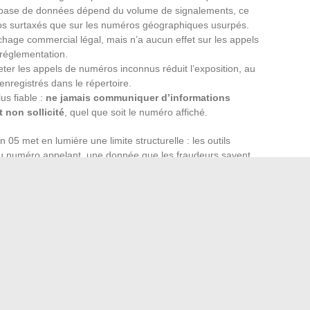
 base de données dépend du volume de signalements, ce
éros surtaxés que sur les numéros géographiques usurpés.
archage commercial légal, mais n’a aucun effet sur les appels
a réglementation.
ter les appels de numéros inconnus réduit l’exposition, au
 enregistrés dans le répertoire.
lus fiable :
ne jamais communiquer d’informations
 non sollicité
, quel que soit le numéro affiché.
5 met en lumière une limite structurelle : les outils
n du numéro appelant, une donnée que les fraudeurs savent
ortement de l’appelant (silence initial, demande urgente de
te un indicateur plus difficile à imiter parfaitement.
ne règle comportementale stricte offre la meilleure
gitime ne demande de données bancaires par
.
Ce principe, rappelé par Enedis comme par les banques,
 appel suspect, qu’il provienne d’un numéro en 05 ou de tout