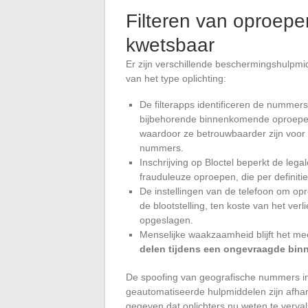
Filteren van oproepen
kwetsbaar
Er zijn verschillende beschermingshulpmidd
van het type oplichting:
De filterapps identificeren de numme
bijbehorende binnenkomende oproepen
waardoor ze betrouwbaarder zijn voo
nummers.
Inschrijving op Bloctel beperkt de leg
frauduleuze oproepen, die per definit
De instellingen van de telefoon om 
de blootstelling, ten koste van het ver
opgeslagen.
Menselijke waakzaamheid blijft het mee
delen tijdens een ongevraagde bi
De spoofing van geografische nummers in 
geautomatiseerde hulpmiddelen zijn afhank
gegeven dat oplichters nu weten te vervals