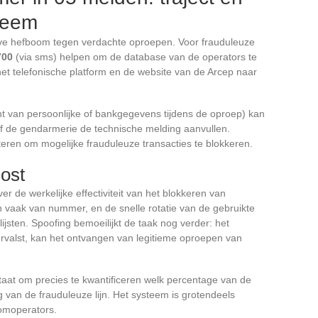
teem
tieve hefboom tegen verdachte oproepen. Voor frauduleuze
700
(via sms) helpen om de database van de operators te
t telefonische platform en de website van de Arcep naar
t van persoonlijke of bankgegevens tijdens de oproep) kan
e of de gendarmerie de technische melding aanvullen.
eren om mogelijke frauduleuze transacties te blokkeren.
lost
er de werkelijke effectiviteit van het blokkeren van
vaak van nummer, en de snelle rotatie van de gebruikte
lijsten. Spoofing bemoeilijkt de taak nog verder: het
rvalst, kan het ontvangen van legitieme oproepen van
taat om precies te kwantificeren welk percentage van de
ng van de frauduleuze lijn. Het systeem is grotendeels
comoperators.