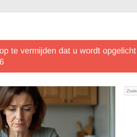
p te vermijden dat u wordt opgelicht
26