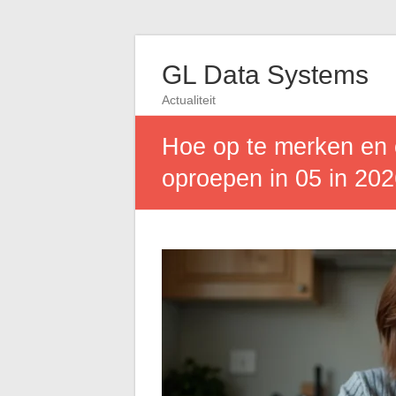
GL Data Systems
Actualiteit
Hoe op te merken en o
oproepen in 05 in 20