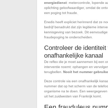
energiedienst
: metercontrole, lopende a
oplichting geloofwaardiger, omdat de ontv
een poging tot fraude.
Enedis heeft expliciet herinnerd dat ze n
bedrijf benadrukt dat zijn legitieme inter
kennisgeving van bezoek. Dit eenvoudige 
fraudepoging te onderscheiden.
Controleer de identiteit
onafhankelijke kanaal
De reflex die je moet aannemen bij een o
interventie noemt: ophangen en vervolgen
terugbellen.
Nooit het nummer gebruiken
Deze controle via een onafhankelijk kanaal
nummer dat op het scherm van de telefoo
organisme na te doen. Een weergegeven n
uit het zuidwesten van Frankrijk komt.
Een frauduleus numme