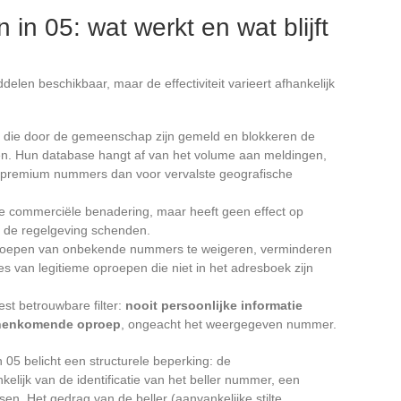
 in 05: wat werkt en wat blijft
elen beschikbaar, maar de effectiviteit varieert afhankelijk
rs die door de gemeenschap zijn gemeld en blokkeren de
. Hun database hangt af van het volume aan meldingen,
r premium nummers dan voor vervalste geografische
ale commerciële benadering, maar heeft geen effect op
ie de regelgeving schenden.
oproepen van onbekende nummers te weigeren, verminderen
lies van legitieme oproepen die niet in het adresboek zijn
st betrouwbare filter:
nooit persoonlijke informatie
nnenkomende oproep
, ongeacht het weergegeven nummer.
05 belicht een structurele beperking: de
elijk van de identificatie van het beller nummer, een
en. Het gedrag van de beller (aanvankelijke stilte,