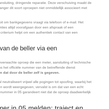
ansluiting, dringende reparatie. Deze verschuiving maakt de
anger dit soort oproepen niet onmiddellijk associeert met
ooit om bankgegevens vraagt via telefoon of e-mail. Het
venties altijd voorafgaan door een afspraak of een
criterium helpt om een authentiek contact van een
 van de beller via een
nverwachte oproep die een meter, aansluiting of technische
s het officiële nummer van de betreffende dienst
 dat door de beller zelf is gegeven.
 neutraliseert vrijwel alle pogingen tot spoofing, waarbij het
n wordt weergegeven, vervalst is om dat van een echt
ummer in 05 garandeert niet dat de oproep daadwerkelijk
r in 05 melden: traject en