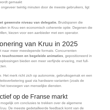
 wordt gemaakt
 ongeveer twintig minuten door de meeste gebruikers, ligt
et gewenste niveau van delegatie.
Bruidsparen die
, vinden in Kruu een economisch coherente optie. Degenen die
illen, kiezen voor een aanbieder met een operator.
ionering van Kruu in 2025
ert naar meer meeslepende formats. Concurrenten
n touchscreen en begeleide animaties
, gepositioneerd in
plossingen bieden een meer verfijnde ervaring, met full-
cten.
he. Het merk richt zich op autonomie, gebruiksgemak en een
liteitsverbetering gaat via hardware-varianten (zoals de
r het toevoegen van menselijke diensten.
tief op de Franse markt
mogelijk om conclusies te trekken over de algemene
Kruu. De meeste gedetailleerde feedback komt van de