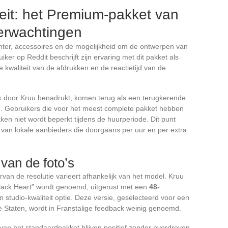
teit: het Premium-pakket van
erwachtingen
nter, accessoires en de mogelijkheid om de ontwerpen van
ker op Reddit beschrijft zijn ervaring met dit pakket als
 kwaliteit van de afdrukken en de reactietijd van de
 door Kruu benadrukt, komen terug als een terugkerende
. Gebruikers die voor het meest complete pakket hebben
ken niet wordt beperkt tijdens de huurperiode. Dit punt
 van lokale aanbieders die doorgaans per uur en per extra
van de foto’s
van de resolutie varieert afhankelijk van het model. Kruu
Black Heart” wordt genoemd, uitgerust met een
48-
n studio-kwaliteit optie. Deze versie, geselecteerd voor een
de Staten, wordt in Franstalige feedback weinig genoemd.
an het standaardpakket blijven positief zonder overdreven