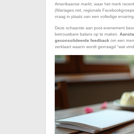
Amerikaanse markt, waar het merk recent 
(Mariages.net, regionale Facebookgroepen
vraag in plaats van een volledige ervaring
Deze schaarste aan post-evenement beoor
betrouwbare balans op te maken.
Aansta
geconsolideerde feedback
om een menin
verklaart waarin wordt gevraagd “wat vinde