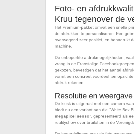
Foto- en afdrukkwali
Kruu tegenover de v
Het Premium-pakket omvat een snelle pri
de afdrukken te personaliseren. Een gebrui
overwegend zeer positief, en benadrukt de
machine.
De onbeperkte afdrukmogelijkheden, vaak
vraag in de Franstalige Facebookgroepen
gekozen, bevestigen dat het aantal afdruk
vormt een concreet voordeel ten opzichte
afdruk rekenen.
Resolutie en weergave 
De kiosk is uitgerust met een camera waar
biedt nu een variant aan die “White Box 
megapixel sensor
, gepresenteerd als ee
realityshow over bruiloften in de Verenig
De beoordelingen over de foto-weergave v