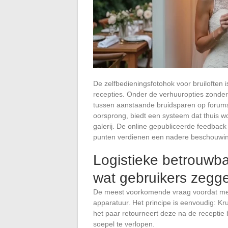
De zelfbedieningsfotohok voor bruiloften i
recepties. Onder de verhuuropties zonder
tussen aanstaande bruidsparen op forum
oorsprong, biedt een systeem dat thuis w
galerij. De online gepubliceerde feedbac
punten verdienen een nadere beschouwi
Logistieke betrouwba
wat gebruikers zegg
De meest voorkomende vraag voordat men 
apparatuur. Het principe is eenvoudig: K
het paar retourneert deze na de receptie 
soepel te verlopen.