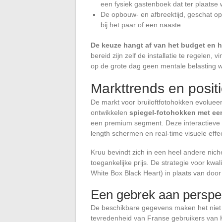
een fysiek gastenboek dat ter plaatse
De opbouw- en afbreektijd, geschat op
bij het paar of een naaste
De keuze hangt af van het budget en h
bereid zijn zelf de installatie te regelen
op de grote dag geen mentale belasting w
Markttrends en posit
De markt voor bruiloftfotohokken evolue
ontwikkelen
spiegel-fotohokken met ee
een premium segment. Deze interactieve o
length schermen en real-time visuele effe
Kruu bevindt zich in een heel andere nic
toegankelijke prijs. De strategie voor kwa
White Box Black Heart) in plaats van doo
Een gebrek aan perspec
De beschikbare gegevens maken het niet 
tevredenheid van Franse gebruikers van 