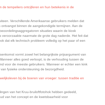
 de tempeliers ontcijferen en hun betekenis in de
 uiteen. Verschillende Amerikaanse gebruikers melden dat
en ontvangst binnen de aangekondigde termijnen. Aan de
eoordelingsaggregatoren situaties waarin de kiosk
ess veroorzaakte naarmate de grote dag naderde. Het feit dat
ook dat elk technisch probleem volledig op het paar of een
ssenkomst vormt zowel het belangrijkste prijsargument van
anneer alles goed verloopt, is de verhouding tussen de
end voor de meeste gebruikers. Wanneer er echter een kink
d van fysieke ondersteuning de bezorgdheid.
welijksleven bij de boeren van vroeger: tussen traditie en
lingen van het Kruu-bruiloftfotohok hebben gedeeld,
oud van het concept en de kwetsbaarheid voor