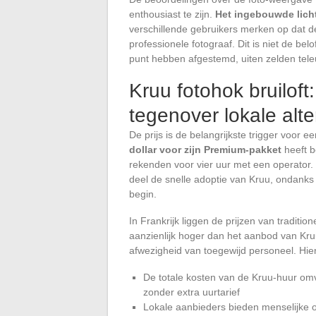
enthousiast te zijn.
Het ingebouwde lich
verschillende gebruikers merken op dat d
professionele fotograaf. Dit is niet de be
punt hebben afgestemd, uiten zelden teleu
Kruu fotohok bruiloft:
tegenover lokale alt
De prijs is de belangrijkste trigger voor 
dollar voor zijn Premium-pakket
heeft b
rekenden voor vier uur met een operator. H
deel de snelle adoptie van Kruu, ondanks
begin.
In Frankrijk liggen de prijzen van tradit
aanzienlijk hoger dan het aanbod van Kruu.
afwezigheid van toegewijd personeel. Hie
De totale kosten van de Kruu-huur omvat
zonder extra uurtarief
Lokale aanbieders bieden menselijke o