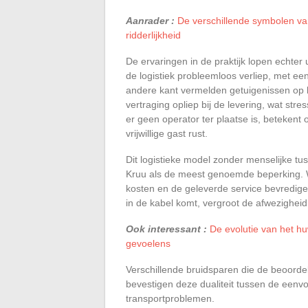
Aanrader :
De verschillende symbolen van
ridderlijkheid
De ervaringen in de praktijk lopen echter
de logistiek probleemloos verliep, met e
andere kant vermelden getuigenissen op b
vertraging opliep bij de levering, wat str
er geen operator ter plaatse is, betekent 
vrijwillige gast rust.
Dit logistieke model zonder menselijke tu
Kruu als de meest genoemde beperking. W
kosten en de geleverde service bevredig
in de kabel komt, vergroot de afwezighei
Ook interessant :
De evolutie van het hu
gevoelens
Verschillende bruidsparen die de beoorde
bevestigen deze dualiteit tussen de eenv
transportproblemen.