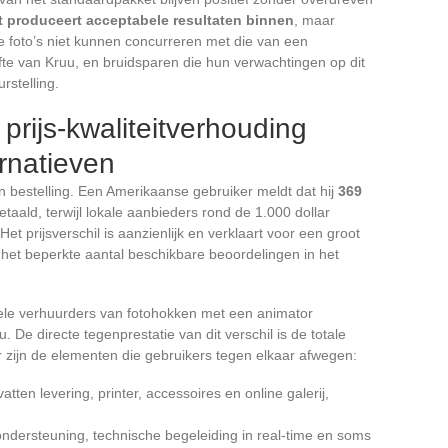
t produceert acceptabele resultaten binnen
, maar
e foto’s niet kunnen concurreren met die van een
lofte van Kruu, en bruidsparen die hun verwachtingen op dit
rstelling.
 prijs-kwaliteitverhouding
ernatieven
een bestelling. Een Amerikaanse gebruiker meldt dat hij
369
etaald, terwijl lokale aanbieders rond de 1.000 dollar
et prijsverschil is aanzienlijk en verklaart voor een groot
 het beperkte aantal beschikbare beoordelingen in het
ionele verhuurders van fotohokken met een animator
 De directe tegenprestatie van dit verschil is de totale
r zijn de elementen die gebruikers tegen elkaar afwegen:
ten levering, printer, accessoires en online galerij,
ndersteuning, technische begeleiding in real-time en soms