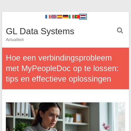
GL Data Systems
Actualiteit
Hoe een verbindingsprobleem
met MyPeopleDoc op te lossen:
tips en effectieve oplossingen