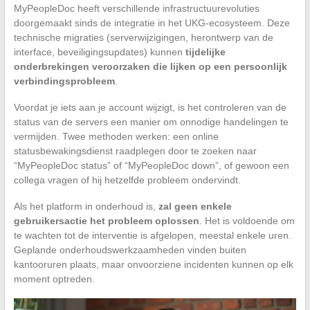
MyPeopleDoc heeft verschillende infrastructuurevoluties
doorgemaakt sinds de integratie in het UKG-ecosysteem. Deze
technische migraties (serverwijzigingen, herontwerp van de
interface, beveiligingsupdates) kunnen
tijdelijke
onderbrekingen veroorzaken die lijken op een persoonlijk
verbindingsprobleem
.
Voordat je iets aan je account wijzigt, is het controleren van de
status van de servers een manier om onnodige handelingen te
vermijden. Twee methoden werken: een online
statusbewakingsdienst raadplegen door te zoeken naar
“MyPeopleDoc status” of “MyPeopleDoc down”, of gewoon een
collega vragen of hij hetzelfde probleem ondervindt.
Als het platform in onderhoud is,
zal geen enkele
gebruikersactie het probleem oplossen
. Het is voldoende om
te wachten tot de interventie is afgelopen, meestal enkele uren.
Geplande onderhoudswerkzaamheden vinden buiten
kantooruren plaats, maar onvoorziene incidenten kunnen op elk
moment optreden.