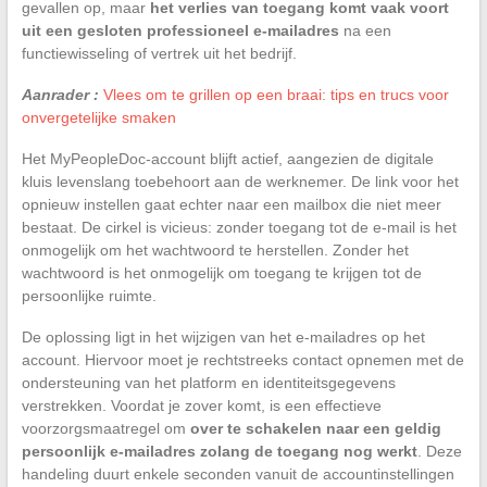
gevallen op, maar
het verlies van toegang komt vaak voort
uit een gesloten professioneel e-mailadres
na een
functiewisseling of vertrek uit het bedrijf.
Aanrader :
Vlees om te grillen op een braai: tips en trucs voor
onvergetelijke smaken
Het MyPeopleDoc-account blijft actief, aangezien de digitale
kluis levenslang toebehoort aan de werknemer. De link voor het
opnieuw instellen gaat echter naar een mailbox die niet meer
bestaat. De cirkel is vicieus: zonder toegang tot de e-mail is het
onmogelijk om het wachtwoord te herstellen. Zonder het
wachtwoord is het onmogelijk om toegang te krijgen tot de
persoonlijke ruimte.
De oplossing ligt in het wijzigen van het e-mailadres op het
account. Hiervoor moet je rechtstreeks contact opnemen met de
ondersteuning van het platform en identiteitsgegevens
verstrekken. Voordat je zover komt, is een effectieve
voorzorgsmaatregel om
over te schakelen naar een geldig
persoonlijk e-mailadres zolang de toegang nog werkt
. Deze
handeling duurt enkele seconden vanuit de accountinstellingen