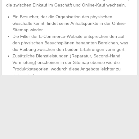
die zwischen Einkauf im Geschäft und Online-Kauf wechseln.
Ein Besucher, der die Organisation des physischen
Geschäfts kennt, findet seine Anhaltspunkte in der Online-
Sitemap wieder.
Die Filter der E-Commerce-Website entsprechen den auf
den physischen Besuchsplänen benannten Bereichen, was
die Reibung zwischen den beiden Erfahrungen verringert.
Zusätzliche Dienstleistungen (Reparatur, Second-Hand,
Vermietung) erscheinen in der Sitemap ebenso wie die
Produktkategorien, wodurch diese Angebote leichter zu
finden sind.
Eine gut gestaltete Sitemap beschränkt sich nicht auf eine
technische Liste von Links. Sie ist ein eigenständiges
Navigationswerkzeug, das das Menü und die interne Suche
ergänzt. Auf einer Mode-Website, auf der sich der Katalog jede
Saison ändert,
garantiert die Aktualisierung dieser Sitemap,
dass jede Seite zugänglich bleibt
, egal ob der Besucher von
einem Computer oder einem Telefon aus navigiert.