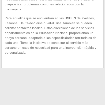
diagnosticar problemas comunes relacionados con la
mensajería.
Para aquellos que se encuentran en las
DSDEN
de Yvelines,
Essonne, Hauts-de-Seine o Val-d’Oise, también se pueden
solicitar contactos locales. Estas direcciones de los servicios
departamentales de la Educación Nacional proporcionan un
apoyo cercano, adaptado a las especificidades territoriales de
cada uno. Tome la iniciativa de contactar al servicio más
cercano en caso de necesidad para una intervención rápida y
personalizada.
←
Cómo acceder a su correo electrónico desde diferentes
proveedores de servicios de internet
Cómo acceder a los recursos educativos en línea: el caso de
la academia de Versalles
→