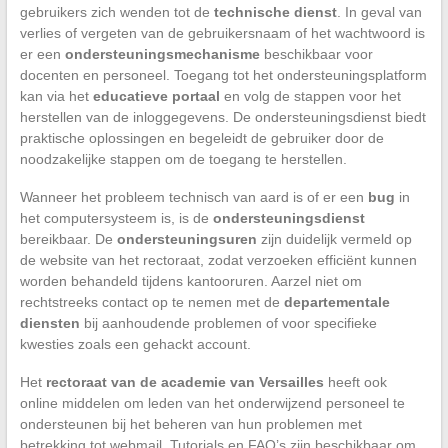
gebruikers zich wenden tot de
technische dienst
. In geval van
verlies of vergeten van de gebruikersnaam of het wachtwoord is
er een
ondersteuningsmechanisme
beschikbaar voor
docenten en personeel. Toegang tot het ondersteuningsplatform
kan via het
educatieve portaal
en volg de stappen voor het
herstellen van de inloggegevens. De ondersteuningsdienst biedt
praktische oplossingen en begeleidt de gebruiker door de
noodzakelijke stappen om de toegang te herstellen.
Wanneer het probleem technisch van aard is of er een
bug
in
het computersysteem is, is de
ondersteuningsdienst
bereikbaar. De
ondersteuningsuren
zijn duidelijk vermeld op
de website van het rectoraat, zodat verzoeken efficiënt kunnen
worden behandeld tijdens kantooruren. Aarzel niet om
rechtstreeks contact op te nemen met de
departementale
diensten
bij aanhoudende problemen of voor specifieke
kwesties zoals een gehackt account.
Het
rectoraat van de academie van Versailles
heeft ook
online middelen om leden van het onderwijzend personeel te
ondersteunen bij het beheren van hun problemen met
betrekking tot webmail. Tutorials en FAQ’s zijn beschikbaar om