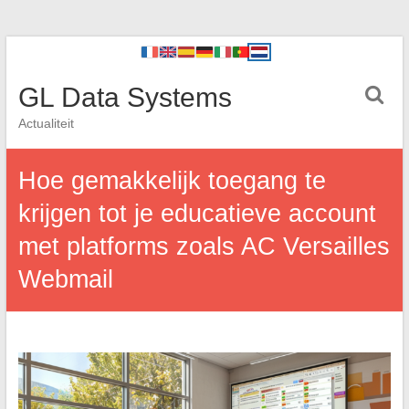
GL Data Systems
Actualiteit
Hoe gemakkelijk toegang te
krijgen tot je educatieve account
met platforms zoals AC Versailles
Webmail