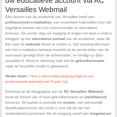
uw educatieve account via AC
Versailles Webmail
Elke docent van de academie van Versailles heeft een
professioneel e-mailadres
, een essentieel hulpmiddel voor het
dagelijkse beheer van hun communicatie en educatieve
bronnen. De eerste stap om toegang te krijgen tot deze e-mail is
inloggen op het
educatieve portaal
van de academie, waar de
link naar de
webmail
dienst te vinden is. Het standaardformaat
van het e-mailadres bestaat meestal uit de eerste letter van de
voornaam gevolgd door de achternaam, en eindigt op @ac-
versailles.fr. Houd er rekening mee dat de
gebruikersnaam
vaak op hetzelfde model is gebaseerd.
Verder lezen :
Hoe u eenvoudig toegang krijgt tot uw
professionele webmail met Pucker Up
Eenmaal op de inlogpagina van de
AC Versailles Webmail
,
moet de docent zijn of haar gebruikersnaam en
wachtwoord
invoeren. Dit laatste is meestal het
numen
, een persoonlijk
identificatienummer dat uniek is voor elk lid van het
onderwijzend personeel. Als de toegang vanaf een
toegewezen