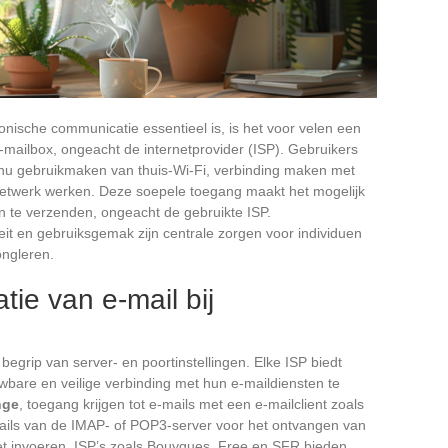
tronische communicatie essentieel is, is het voor velen een
-mailbox, ongeacht de internetprovider (ISP). Gebruikers
 nu gebruikmaken van thuis-Wi-Fi, verbinding maken met
snetwerk werken. Deze soepele toegang maakt het mogelijk
 en te verzenden, ongeacht de gebruikte ISP.
eit en gebruiksgemak zijn centrale zorgen voor individuen
ongleren.
ie van e-mail bij
begrip van server- en poortinstellingen. Elke ISP biedt
wbare en veilige verbinding met hun e-maildiensten te
nge
, toegang krijgen tot e-mails met een e-mailclient zoals
etails van de IMAP- of POP3-server voor het ontvangen van
t invoeren. ISP’s zoals Bouygues, Free en SFR bieden