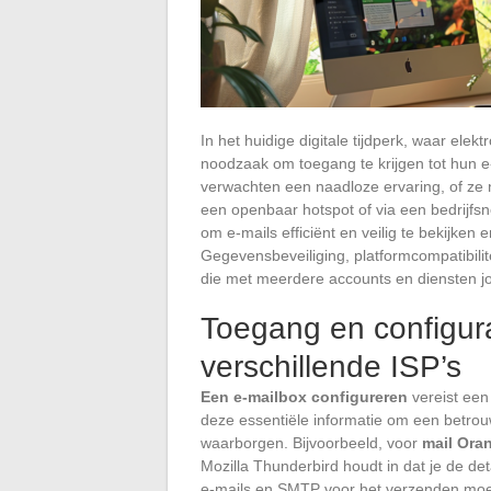
In het huidige digitale tijdperk, waar elek
noodzaak om toegang te krijgen tot hun e
verwachten een naadloze ervaring, of ze
een openbaar hotspot of via een bedrijf
om e-mails efficiënt en veilig te bekijken
Gegevensbeveiliging, platformcompatibilit
die met meerdere accounts en diensten j
Toegang en configurat
verschillende ISP’s
Een e-mailbox configureren
vereist een 
deze essentiële informatie om een betrou
waarborgen. Bijvoorbeeld, voor
mail Ora
Mozilla Thunderbird houdt in dat je de d
e-mails en SMTP voor het verzenden moe