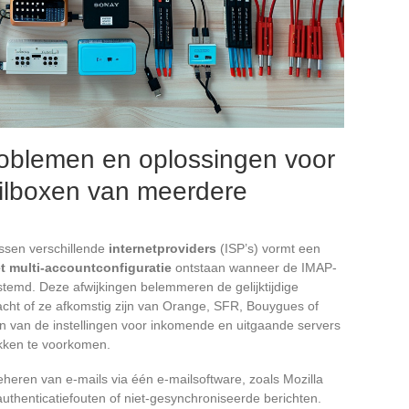
oblemen en oplossingen voor
ilboxen van meerdere
ussen verschillende
internetproviders
(ISP’s) vormt een
 multi-accountconfiguratie
ontstaan wanneer de IMAP-
estemd. Deze afwijkingen belemmeren de gelijktijdige
cht of ze afkomstig zijn van Orange, SFR, Bouygues of
n van de instellingen voor inkomende en uitgaande servers
kken te voorkomen.
eheren van e-mails via één e-mailsoftware, zoals Mozilla
uthenticatiefouten of niet-gesynchroniseerde berichten.