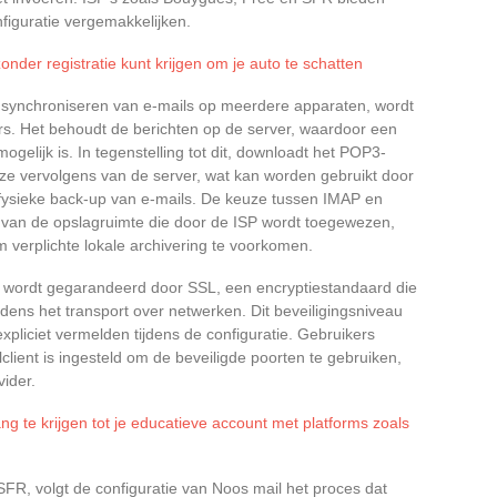
figuratie vergemakkelijken.
nder registratie kunt krijgen om je auto te schatten
 synchroniseren van e-mails op meerdere apparaten, wordt
rs. Het behoudt de berichten op de server, waardoor een
ogelijk is. In tegenstelling tot dit, downloadt het POP3-
t ze vervolgens van de server, wat kan worden gebruikt door
ysieke back-up van e-mails. De keuze tussen IMAP en
 van de opslagruimte die door de ISP wordt toegewezen,
m verplichte lokale archivering te voorkomen.
wordt gegarandeerd door SSL, een encryptiestandaard die
dens het transport over netwerken. Dit beveiligingsniveau
xpliciet vermelden tijdens de configuratie. Gebruikers
lient is ingesteld om de beveiligde poorten te gebruiken,
vider.
g te krijgen tot je educatieve account met platforms zoals
R, volgt de configuratie van Noos mail het proces dat