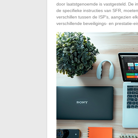
door laatstgenoemde is vastgesteld. De i
de specifieke instructies van SFR, moete
verschillen tussen de ISP’s, aangezien el
verschillende beveiligings- en prestatie-ei