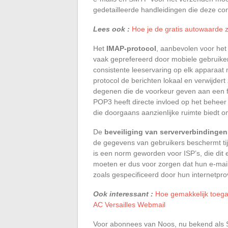
gedetailleerde handleidingen die deze con
Lees ook :
Hoe je de gratis autowaarde zo
Het
IMAP-protocol
, aanbevolen voor het
vaak geprefereerd door mobiele gebruike
consistente leeservaring op elk apparaat m
protocol de berichten lokaal en verwijder
degenen die de voorkeur geven aan een f
POP3 heeft directe invloed op het beheer
die doorgaans aanzienlijke ruimte biedt o
De
beveiliging van serververbindingen
de gegevens van gebruikers beschermt tij
is een norm geworden voor ISP’s, die dit e
moeten er dus voor zorgen dat hun e-mailc
zoals gespecificeerd door hun internetpro
Ook interessant :
Hoe gemakkelijk toegan
AC Versailles Webmail
Voor abonnees van Noos, nu bekend als SF