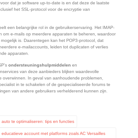
or dat je software up-to-date is en dat deze de laatste
clusief het SSL-protocol voor de encryptie van
elt een belangrijke rol in de gebruikerservaring. Het IMAP-
en om e-mails op meerdere apparaten te beheren, waardoor
 mogelijk is. Daarentegen kan het POP3-protocol, dat
eerdere e-mailaccounts, leiden tot duplicaten of verlies
ende apparaten.
ISP’s
ondersteuningshulpmiddelen
en
nservices van deze aanbieders blijken waardevolle
 te overwinnen. In geval van aanhoudende problemen,
cialist in te schakelen of de gespecialiseerde forums te
ingen van andere gebruikers verhelderend kunnen zijn.
uto te optimaliseren: tips en functies
e educatieve account met platforms zoals AC Versailles