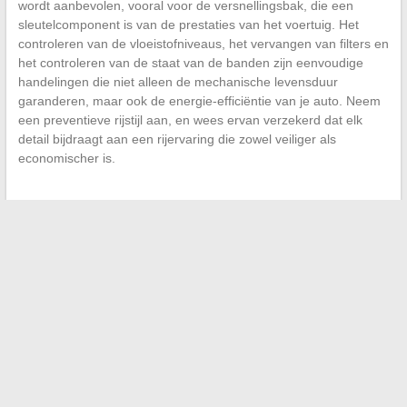
wordt aanbevolen, vooral voor de versnellingsbak, die een
sleutelcomponent is van de prestaties van het voertuig. Het
controleren van de vloeistofniveaus, het vervangen van filters en
het controleren van de staat van de banden zijn eenvoudige
handelingen die niet alleen de mechanische levensduur
garanderen, maar ook de energie-efficiëntie van je auto. Neem
een preventieve rijstijl aan, en wees ervan verzekerd dat elk
detail bijdraagt aan een rijervaring die zowel veiliger als
economischer is.
←
Hoe de kracht van je auto in fiscale pk’s te schatten?
Hoe toegang te krijgen tot je e-mailbox vanaf verschillende
internetproviders
→
Zoeken