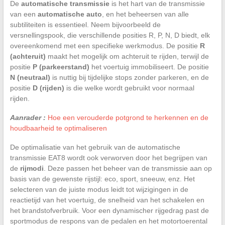
De
automatische transmissie
is het hart van de transmissie
van een
automatische auto
, en het beheersen van alle
subtiliteiten is essentieel. Neem bijvoorbeeld de
versnellingspook, die verschillende posities R, P, N, D biedt, elk
overeenkomend met een specifieke werkmodus. De positie
R
(achteruit)
maakt het mogelijk om achteruit te rijden, terwijl de
positie
P (parkeerstand)
het voertuig immobiliseert. De positie
N (neutraal)
is nuttig bij tijdelijke stops zonder parkeren, en de
positie
D (rijden)
is die welke wordt gebruikt voor normaal
rijden.
Aanrader :
Hoe een verouderde potgrond te herkennen en de
houdbaarheid te optimaliseren
De optimalisatie van het gebruik van de automatische
transmissie EAT8 wordt ook verworven door het begrijpen van
de
rijmodi
. Deze passen het beheer van de transmissie aan op
basis van de gewenste rijstijl: eco, sport, sneeuw, enz. Het
selecteren van de juiste modus leidt tot wijzigingen in de
reactietijd van het voertuig, de snelheid van het schakelen en
het brandstofverbruik. Voor een dynamischer rijgedrag past de
sportmodus de respons van de pedalen en het motortoerental