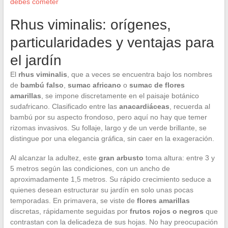
debes cometer
Rhus viminalis: orígenes,
particularidades y ventajas para
el jardín
El
rhus viminalis
, que a veces se encuentra bajo los nombres
de
bambú falso
,
sumac africano
o
sumac de flores
amarillas
, se impone discretamente en el paisaje botánico
sudafricano. Clasificado entre las
anacardiáceas
, recuerda al
bambú por su aspecto frondoso, pero aquí no hay que temer
rizomas invasivos. Su follaje, largo y de un verde brillante, se
distingue por una elegancia gráfica, sin caer en la exageración.
Al alcanzar la adultez, este
gran arbusto
toma altura: entre 3 y
5 metros según las condiciones, con un ancho de
aproximadamente 1,5 metros. Su rápido crecimiento seduce a
quienes desean estructurar su jardín en solo unas pocas
temporadas. En primavera, se viste de
flores amarillas
discretas, rápidamente seguidas por
frutos rojos o negros
que
contrastan con la delicadeza de sus hojas. No hay preocupación