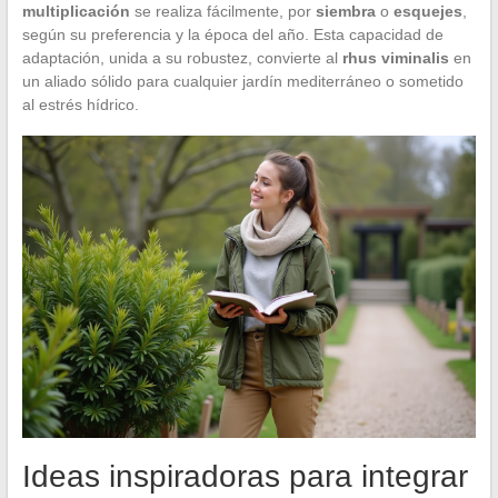
multiplicación
se realiza fácilmente, por
siembra
o
esquejes
,
según su preferencia y la época del año. Esta capacidad de
adaptación, unida a su robustez, convierte al
rhus viminalis
en
un aliado sólido para cualquier jardín mediterráneo o sometido
al estrés hídrico.
Ideas inspiradoras para integrar