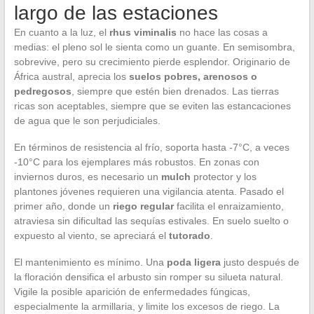
largo de las estaciones
En cuanto a la luz, el
rhus viminalis
no hace las cosas a
medias: el pleno sol le sienta como un guante. En semisombra,
sobrevive, pero su crecimiento pierde esplendor. Originario de
África austral, aprecia los
suelos pobres, arenosos o
pedregosos
, siempre que estén bien drenados. Las tierras
ricas son aceptables, siempre que se eviten las estancaciones
de agua que le son perjudiciales.
En términos de resistencia al frío, soporta hasta -7°C, a veces
-10°C para los ejemplares más robustos. En zonas con
inviernos duros, es necesario un
mulch
protector y los
plantones jóvenes requieren una vigilancia atenta. Pasado el
primer año, donde un
riego regular
facilita el enraizamiento,
atraviesa sin dificultad las sequías estivales. En suelo suelto o
expuesto al viento, se apreciará el
tutorado
.
El mantenimiento es mínimo. Una
poda ligera
justo después de
la floración densifica el arbusto sin romper su silueta natural.
Vigile la posible aparición de enfermedades fúngicas,
especialmente la armillaria, y limite los excesos de riego. La