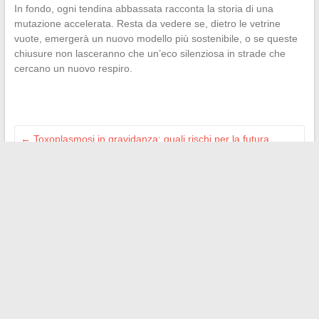
In fondo, ogni tendina abbassata racconta la storia di una
mutazione accelerata. Resta da vedere se, dietro le vetrine
vuote, emergerà un nuovo modello più sostenibile, o se queste
chiusure non lasceranno che un’eco silenziosa in strade che
cercano un nuovo respiro.
←
Toxoplasmosi in gravidanza: quali rischi per la futura
mamma e il bambino?
È davvero necessario fidarsi delle calorie dei Mister Freeze
per un dessert leggero?
→
Search