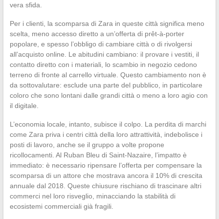
vera sfida.
Per i clienti, la scomparsa di Zara in queste città significa meno
scelta, meno accesso diretto a un’offerta di prêt-à-porter
popolare, e spesso l’obbligo di cambiare città o di rivolgersi
all’acquisto online. Le abitudini cambiano: il provare i vestiti, il
contatto diretto con i materiali, lo scambio in negozio cedono
terreno di fronte al carrello virtuale. Questo cambiamento non è
da sottovalutare: esclude una parte del pubblico, in particolare
coloro che sono lontani dalle grandi città o meno a loro agio con
il digitale.
L’economia locale, intanto, subisce il colpo. La perdita di marchi
come Zara priva i centri città della loro attrattività, indebolisce i
posti di lavoro, anche se il gruppo a volte propone
ricollocamenti. Al Ruban Bleu di Saint-Nazaire, l’impatto è
immediato: è necessario ripensare l’offerta per compensare la
scomparsa di un attore che mostrava ancora il 10% di crescita
annuale dal 2018. Queste chiusure rischiano di trascinare altri
commerci nel loro risveglio, minacciando la stabilità di
ecosistemi commerciali già fragili.