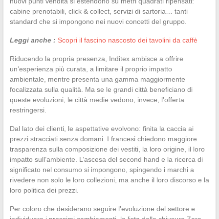
nuovi punti vendita si estendono su metri quadrati ripensati:
cabine prenotabili, click & collect, servizi di sartoria… tanti
standard che si impongono nei nuovi concetti del gruppo.
Leggi anche :
Scopri il fascino nascosto dei tavolini da caffè
Riducendo la propria presenza, Inditex ambisce a offrire
un’esperienza più curata, a limitare il proprio impatto
ambientale, mentre presenta una gamma maggiormente
focalizzata sulla qualità. Ma se le grandi città beneficiano di
queste evoluzioni, le città medie vedono, invece, l’offerta
restringersi.
Dal lato dei clienti, le aspettative evolvono: finita la caccia ai
prezzi stracciati senza domani. I francesi chiedono maggiore
trasparenza sulla composizione dei vestiti, la loro origine, il loro
impatto sull’ambiente. L’ascesa del second hand e la ricerca di
significato nel consumo si impongono, spingendo i marchi a
rivedere non solo le loro collezioni, ma anche il loro discorso e la
loro politica dei prezzi.
Per coloro che desiderano seguire l’evoluzione del settore e
individuare i prossimi cambiamenti, la lista delle chiusure Zara