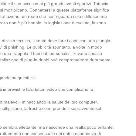
uità e il suo accesso ai più grandi eventi sportivi. Tuttavia,
 si moltiplicano. Connettersi a queste piattaforme significa
ntraffazione, un reato che non riguarda solo i diffusori ma
lecito non è più banale: la legislazione è evoluta, la zona
 di vista tecnico, l’utente deve fare i conti con una giungla
vi di phishing. Le pubblicità spuntano, a volte in modo
 una trappola. I tuoi dati personali si trovano spesso
installazione di plug-in dubbi può compromettere duramente
ndo su questi siti:
imprevisti e falsi lettori video che complicano la
pt malevoli, minacciando la salute del tuo computer.
 moltiplicano, la frustrazione prende il sopravvento sul
sembra allettante, ma nasconde una realtà poco brillante:
 sfruttamento non consensuale dei dati e esperienza di