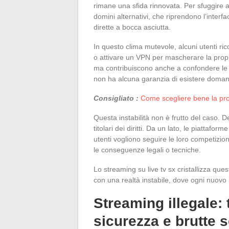
rimane una sfida rinnovata. Per sfuggire al
domini alternativi, che riprendono l’interfa
dirette a bocca asciutta.
In questo clima mutevole, alcuni utenti ri
o attivare un VPN per mascherare la propr
ma contribuiscono anche a confondere le tra
non ha alcuna garanzia di esistere doman
Consigliato :
Come scegliere bene la pro
Questa instabilità non è frutto del caso. D
titolari dei diritti. Da un lato, le piattafo
utenti vogliono seguire le loro competizi
le conseguenze legali o tecniche.
Lo streaming su live tv sx cristallizza que
con una realtà instabile, dove ogni nuov
Streaming illegale: t
sicurezza e brutte 