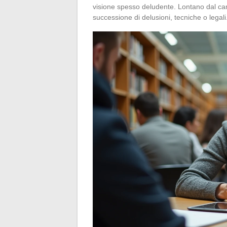
visione spesso deludente. Lontano dal camp
successione di delusioni, tecniche o legali