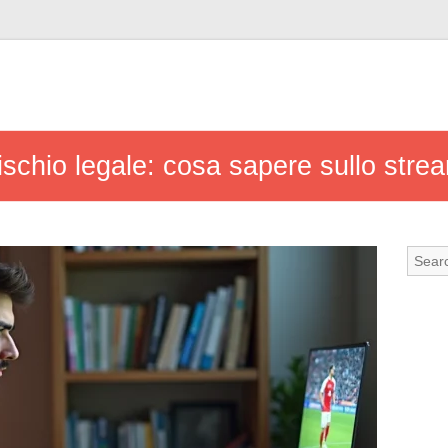
ischio legale: cosa sapere sullo strea