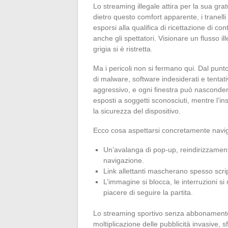
Lo streaming illegale attira per la sua grat
dietro questo comfort apparente, i tranelli
esporsi alla qualifica di ricettazione di co
anche gli spettatori. Visionare un flusso il
grigia si è ristretta.
Ma i pericoli non si fermano qui. Dal punto
di malware, software indesiderati e tentati
aggressivo, e ogni finestra può nascondere
esposti a soggetti sconosciuti, mentre l’
la sicurezza del dispositivo.
Ecco cosa aspettarsi concretamente naviga
Un’avalanga di pop-up, reindirizzamenti 
navigazione.
Link allettanti mascherano spesso scri
L’immagine si blocca, le interruzioni si
piacere di seguire la partita.
Lo streaming sportivo senza abbonamento 
moltiplicazione delle pubblicità invasive,