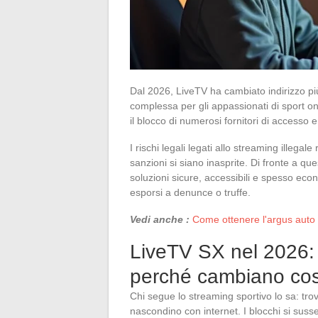
Dal 2026, LiveTV ha cambiato indirizzo più 
complessa per gli appassionati di sport o
il blocco di numerosi fornitori di accesso e
I rischi legali legati allo streaming illeg
sanzioni si siano inasprite. Di fronte a que
soluzioni sicure, accessibili e spesso ec
esporsi a denunce o truffe.
Vedi anche :
Come ottenere l'argus auto 
LiveTV SX nel 2026: q
perché cambiano co
Chi segue lo streaming sportivo lo sa: tro
nascondino con internet. I blocchi si suss