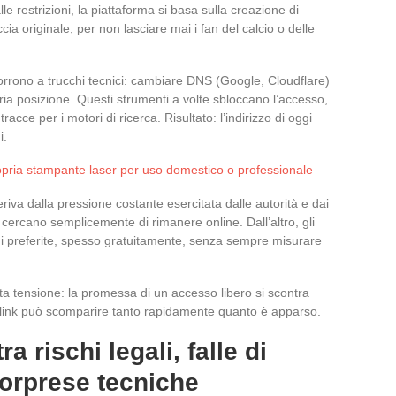
le restrizioni, la piattaforma si basa sulla creazione di
ccia originale, per non lasciare mai i fan del calcio o delle
corrono a trucchi tecnici: cambiare DNS (Google, Cloudflare)
ia posizione. Questi strumenti a volte sbloccano l’accesso,
cce per i motori di ricerca. Risultato: l’indirizzo di oggi
i.
pria stampante laser per uso domestico o professionale
eriva dalla pressione costante esercitata dalle autorità e dai
rme cercano semplicemente di rimanere online. Dall’altro, gli
oni preferite, spesso gratuitamente, senza sempre misurare
sta tensione: la promessa di un accesso libero si scontra
o link può scomparire tanto rapidamente quanto è apparso.
ra rischi legali, falle di
sorprese tecniche