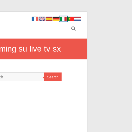
ming su live tv sx
Search