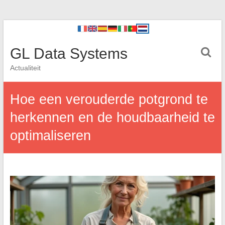
GL Data Systems
Actualiteit
Hoe een verouderde potgrond te
herkennen en de houdbaarheid te
optimaliseren