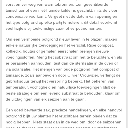
vorst en ver weg van warmtebronnen. Een geventileerde
tuinschuur of een niet-humide kelder is geschikt, mits de vloer
condensatie voorkomt. Vergeet niet de datum van opening en
het type potgrond op elke partij te noteren: dit detail voorkomt
veel twijfels bij toekomstige zaai- of verpotmomenten.
Om een vermoeide potgrond nieuw leven in te blazen, maken
enkele natuurlijke toevoegingen het verschil. Rijpe compost,
koffiedik, houtas of gemalen eierschalen brengen nieuwe
voedingsstoffen. Meng het substraat om het te beluchten, en als
er parasieten aanhouden, test dan de sterilisatie in de oven of
via solarisatie. Het mengen van oude potgrond met compost of
tuinaarde, zoals aanbevolen door Olivier Crouvizier, verlengt de
gebruiksduur terwijl het verspilling beperkt. Het beheren van
temperatuur, vochtigheid en natuurlijke toevoegingen blijft de
beste strategie om een levend substraat te behouden, klaar om
de uitdagingen van elk seizoen aan te gaan.
Een goed bewaarde zak, precieze handelingen, en elke handvol
potgrond blijft uw planten het vruchtbare terrein bieden dat ze
nodig hebben. Niets staat dan in de weg om, door de seizoenen