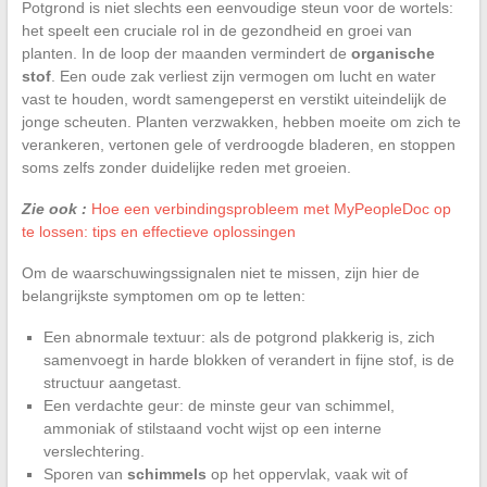
Potgrond is niet slechts een eenvoudige steun voor de wortels:
het speelt een cruciale rol in de gezondheid en groei van
planten. In de loop der maanden vermindert de
organische
stof
. Een oude zak verliest zijn vermogen om lucht en water
vast te houden, wordt samengeperst en verstikt uiteindelijk de
jonge scheuten. Planten verzwakken, hebben moeite om zich te
verankeren, vertonen gele of verdroogde bladeren, en stoppen
soms zelfs zonder duidelijke reden met groeien.
Zie ook :
Hoe een verbindingsprobleem met MyPeopleDoc op
te lossen: tips en effectieve oplossingen
Om de waarschuwingssignalen niet te missen, zijn hier de
belangrijkste symptomen om op te letten:
Een abnormale textuur: als de potgrond plakkerig is, zich
samenvoegt in harde blokken of verandert in fijne stof, is de
structuur aangetast.
Een verdachte geur: de minste geur van schimmel,
ammoniak of stilstaand vocht wijst op een interne
verslechtering.
Sporen van
schimmels
op het oppervlak, vaak wit of