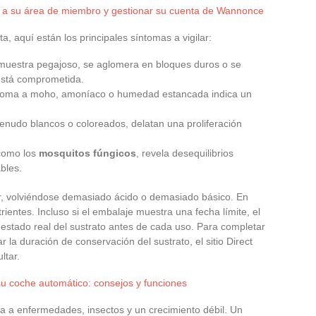
 a su área de miembro y gestionar su cuenta de Wannonce
a, aquí están los principales síntomas a vigilar:
e muestra pegajoso, se aglomera en bloques duros o se
 está comprometida.
roma a moho, amoníaco o humedad estancada indica un
menudo blancos o coloreados, delatan una proliferación
 como los
mosquitos fúngicos
, revela desequilibrios
bles.
r, volviéndose demasiado ácido o demasiado básico. En
rientes. Incluso si el embalaje muestra una fecha límite, el
l estado real del sustrato antes de cada uso. Para completar
 la duración de conservación del sustrato, el sitio Direct
ltar.
su coche automático: consejos y funciones
ta a enfermedades, insectos y un crecimiento débil. Un