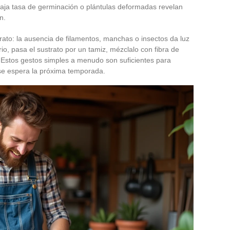
aja tasa de germinación o plántulas deformadas revelan
n.
trato: la ausencia de filamentos, manchas o insectos da luz
io, pasa el sustrato por un tamiz, mézclalo con fibra de
e. Estos gestos simples a menudo son suficientes para
 se espera la próxima temporada.