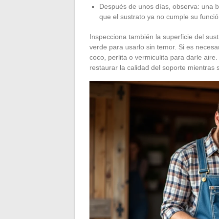
Después de unos días, observa: una b
que el sustrato ya no cumple su funció
Inspecciona también la superficie del sus
verde para usarlo sin temor. Si es necesar
coco, perlita o vermiculita para darle air
restaurar la calidad del soporte mientras