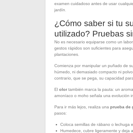
examen cuidadoso antes de usar cualquier 
jardín.
¿Cómo saber si tu s
utilizado? Pruebas s
No es necesario equiparse como un laborat
gestos rápidos son suficientes para aseg
plantaciones.
Comienza por manipular un puñado de sust
húmedo, ni demasiado compacto ni polvor
contrario, que se pega, su capacidad para
El
olor
también marca la pauta: un aroma a
amoníaco o moho señala una evolución i
Para ir más lejos, realiza una
prueba de 
pasos:
Coloca semillas de rábano o lechuga e
Humedece, cubre ligeramente y deja 