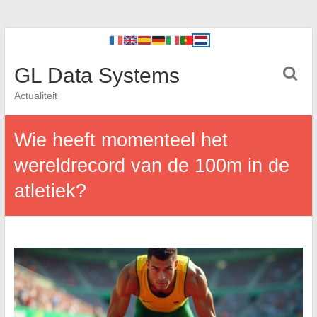
GL Data Systems
Actualiteit
Wie heeft momenteel het
wereldrecord van de 100m in de
atletiek?