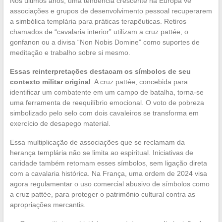
Nos últimos anos, uma tendência crescente na Europa vê
associações e grupos de desenvolvimento pessoal recuperarem
a simbólica templária para práticas terapêuticas. Retiros
chamados de “cavalaria interior” utilizam a cruz pattée, o
gonfanon ou a divisa “Non Nobis Domine” como suportes de
meditação e trabalho sobre si mesmo.
Essas reinterpretações destacam os símbolos de seu
contexto militar original
. A cruz pattée, concebida para
identificar um combatente em um campo de batalha, torna-se
uma ferramenta de reequilíbrio emocional. O voto de pobreza
simbolizado pelo selo com dois cavaleiros se transforma em
exercício de desapego material.
Essa multiplicação de associações que se reclamam da
herança templária não se limita ao espiritual. Iniciativas de
caridade também retomam esses símbolos, sem ligação direta
com a cavalaria histórica. Na França, uma ordem de 2024 visa
agora regulamentar o uso comercial abusivo de símbolos como
a cruz pattée, para proteger o patrimônio cultural contra as
apropriações mercantis.