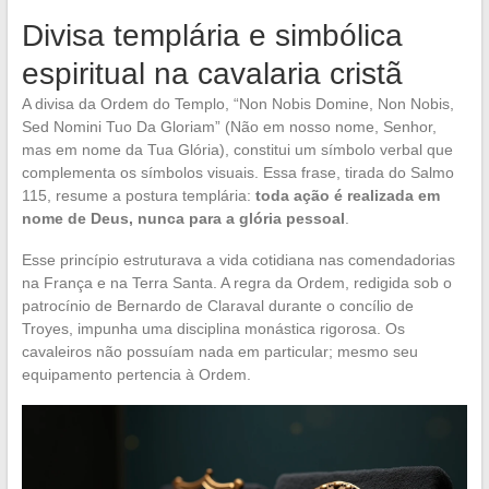
Divisa templária e simbólica
espiritual na cavalaria cristã
A divisa da Ordem do Templo, “Non Nobis Domine, Non Nobis,
Sed Nomini Tuo Da Gloriam” (Não em nosso nome, Senhor,
mas em nome da Tua Glória), constitui um símbolo verbal que
complementa os símbolos visuais. Essa frase, tirada do Salmo
115, resume a postura templária:
toda ação é realizada em
nome de Deus, nunca para a glória pessoal
.
Esse princípio estruturava a vida cotidiana nas comendadorias
na França e na Terra Santa. A regra da Ordem, redigida sob o
patrocínio de Bernardo de Claraval durante o concílio de
Troyes, impunha uma disciplina monástica rigorosa. Os
cavaleiros não possuíam nada em particular; mesmo seu
equipamento pertencia à Ordem.