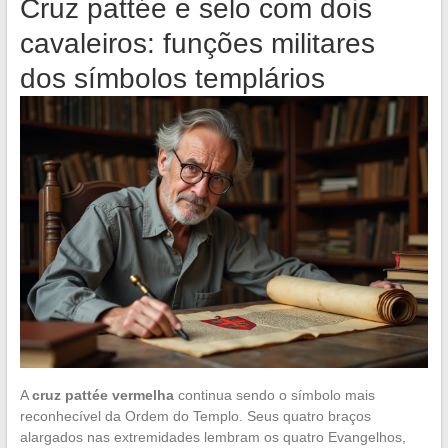
Cruz pattée e selo com dois
cavaleiros: funções militares
dos símbolos templários
A
cruz pattée vermelha
continua sendo o símbolo mais
reconhecível da Ordem do Templo. Seus quatro braços
alargados nas extremidades lembram os quatro Evangelhos,