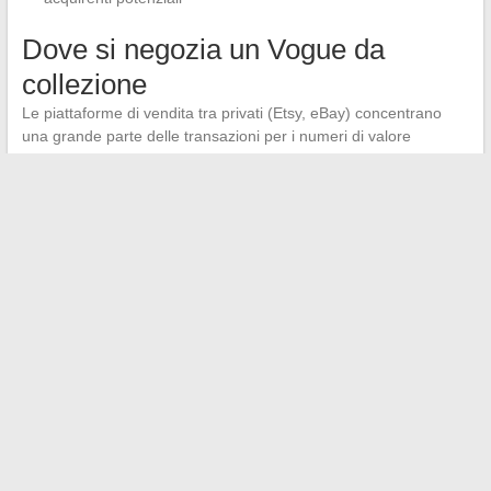
Dove si negozia un Vogue da
collezione
Le piattaforme di vendita tra privati (Etsy, eBay) concentrano
una grande parte delle transazioni per i numeri di valore
intermedio. I pezzi più rari passano attraverso case d’asta o
librai specializzati in stampa antica, che autenticano gli
esemplari e forniscono descrizioni dettagliate dello stato.
Il mercato della stampa di moda antica rimane meno strutturato
di quello dei libri rari o dei fumetti.
L’assenza di un
aggregatore centrale costringe i collezionisti a monitorare
più canali
simultaneamente, il che a volte fa perdere buone
opportunità per gli acquirenti pazienti e ben informati.
←
Comprendere le differenze tra API e integrazione: usi e
benefici per la tua azienda