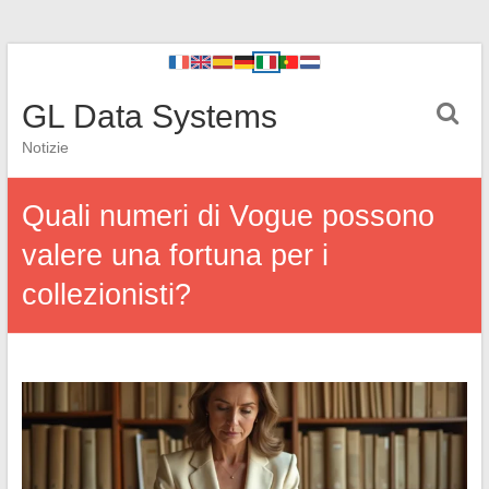
GL Data Systems
Notizie
Quali numeri di Vogue possono
valere una fortuna per i
collezionisti?