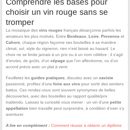
Comprendre les bases pour
choisir un vin rouge sans se
tromper
La mosaïque des
vins rouges
français désarçonne parfois les
amateurs les plus motivés. Entre
Bordeaux
,
Loire
,
Provence
et
Cahors
, chaque région façonne ses bouteilles à sa manière :
climat, sol, style du vigneron, rien n’est laissé au hasard. Le
choix ne se limite jamais à un prix ou à un nom célèbre : il s’agit
d’envies, de goûts, d’un
cépage
que l’on affectionne, ou d’un
accord précis avec un plat à venir.
Feuilletez les
guides pratiques
, discutez avec un
caviste
passionné, profitez d’une
foire aux vins
pour sortir des sentiers
battus. Ces rendez-vous sont souvent synonymes de belles
découvertes, avec des bouteilles au rapport qualité/prix
inattendu. Laissez la curiosité vous mener : un vin d’une
petite
appellation
bien travaillé peut surprendre, à condition d’oser s’y
aventurer.
A lire en complément :
Comment réussir à obtenir un diplôme