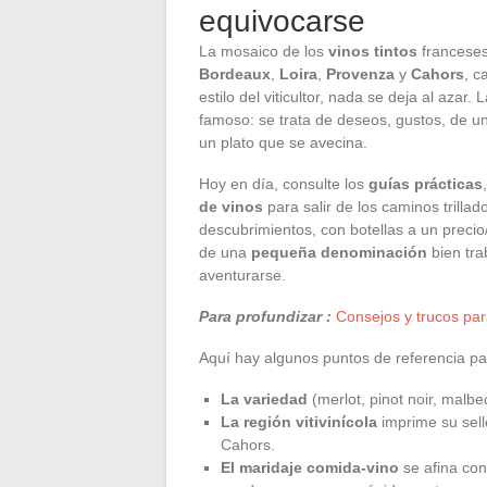
equivocarse
La mosaico de los
vinos tintos
franceses
Bordeaux
,
Loira
,
Provenza
y
Cahors
, c
estilo del viticultor, nada se deja al azar
famoso: se trata de deseos, gustos, de u
un plato que se avecina.
Hoy en día, consulte los
guías prácticas
de vinos
para salir de los caminos trilla
descubrimientos, con botellas a un precio/
de una
pequeña denominación
bien tra
aventurarse.
Para profundizar :
Consejos y trucos par
Aquí hay algunos puntos de referencia pa
La variedad
(merlot, pinot noir, malbec
La región vitivinícola
imprime su sell
Cahors.
El maridaje comida-vino
se afina con