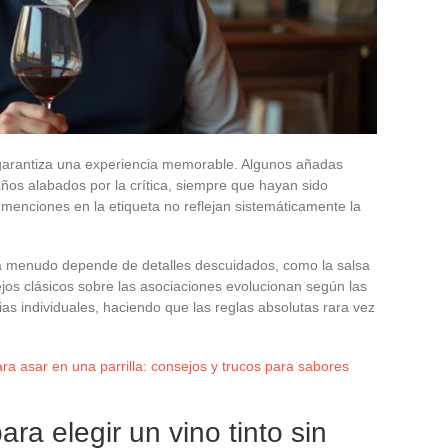
arantiza una experiencia memorable. Algunos añadas
os alabados por la crítica, siempre que hayan sido
enciones en la etiqueta no reflejan sistemáticamente la
to a menudo depende de detalles descuidados, como la salsa
ejos clásicos sobre las asociaciones evolucionan según las
as individuales, haciendo que las reglas absolutas rara vez
ra asar en una parrilla: consejos y trucos para sabores
ra elegir un vino tinto sin