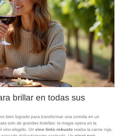
ra brillar en todas sus
no bien logrado para transformar una comida en un
ta solo de grandes botellas: la magia opera en la
el vino elegido. Un
vino tinto robusto
realza la carne roja,
un pescado delicadamente cocinado. Un
pinot noir