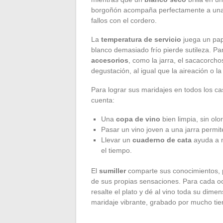
borgoñón acompaña perfectamente a una
fallos con el cordero.
La
temperatura de servicio
juega un pap
blanco demasiado frío pierde sutileza. Par
accesorios
, como la jarra, el sacacorcho
degustación, al igual que la aireación o 
Para lograr sus maridajes en todos los ca
cuenta:
Una
copa de vino
bien limpia, sin olo
Pasar un vino joven a una jarra permit
Llevar un
cuaderno de cata
ayuda a m
el tiempo.
El
sumiller
comparte sus conocimientos, p
de sus propias sensaciones. Para cada oc
resalte el plato y dé al vino toda su di
maridaje vibrante, grabado por mucho ti