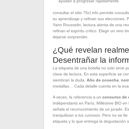
ayudan a progresar rápidamente.
consultar el sitio 75cl info permite consul
su aprendizaje y refinan sus elecciones. 
Yann Rousselin, lectura atenta de una rev
refinan el espíritu crítico. Elegir un vino
dejarse sorprender.
¿Qué revelan realmen
Desentrañar la infor
La etiqueta de una botella no solo sirve 
clave de lectura. En esta superficie se c
siembran la duda.
Año de cosecha
,
nom
medallas… Cada detalle cuenta en la evalu
A veces, la referencia a un
concurso de 
Indépendants en París, Millésime BIO en M
señala el reconocimiento de un jurado. E
tranquilizan a los curiosos. Pero no se fi
etiqueta y lo que entrega la degustación 