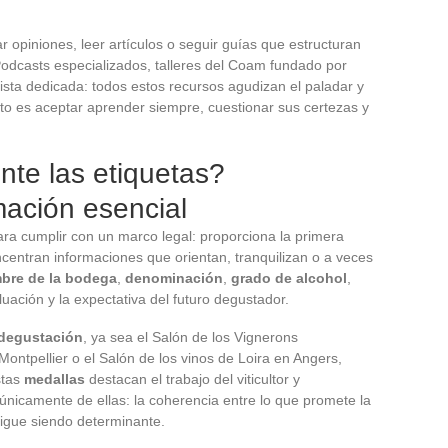
tar opiniones, leer artículos o seguir guías que estructuran
Podcasts especializados, talleres del Coam fundado por
ista dedicada: todos estos recursos agudizan el paladar y
 tinto es aceptar aprender siempre, cuestionar sus certezas y
te las etiquetas?
mación esencial
para cumplir con un marco legal: proporciona la primera
oncentran informaciones que orientan, tranquilizan o a veces
bre de la bodega
,
denominación
,
grado de alcohol
,
ación y la expectativa del futuro degustador.
degustación
, ya sea el Salón de los Vignerons
ontpellier o el Salón de los vinos de Loira en Angers,
stas
medallas
destacan el trabajo del viticultor y
e únicamente de ellas: la coherencia entre lo que promete la
sigue siendo determinante.