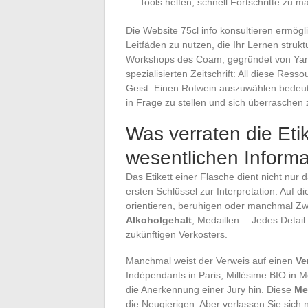
Tools helfen, schnell Fortschritte zu m
Die Website 75cl info konsultieren ermögl
Leitfäden zu nutzen, die Ihr Lernen struk
Workshops des Coam, gegründet von Yann
spezialisierten Zeitschrift: All diese Re
Geist. Einen Rotwein auszuwählen bedeut
in Frage zu stellen und sich überraschen 
Was verraten die Etik
wesentlichen Informa
Das Etikett einer Flasche dient nicht nur
ersten Schlüssel zur Interpretation. Auf d
orientieren, beruhigen oder manchmal Zw
Alkoholgehalt
, Medaillen… Jedes Detail
zukünftigen Verkosters.
Manchmal weist der Verweis auf einen
Ve
Indépendants in Paris, Millésime BIO in Mo
die Anerkennung einer Jury hin. Diese
Me
die Neugierigen. Aber verlassen Sie sich 