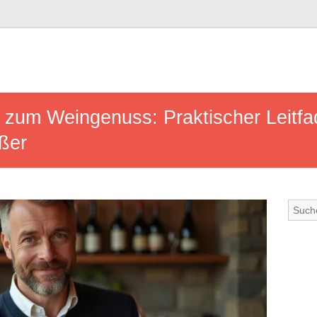
 zum Weingenuss: Praktischer Leitfa
ßer