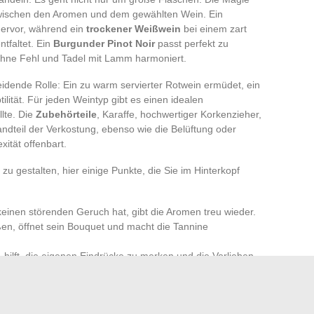
 zwischen den Aromen und dem gewählten Wein. Ein
hervor, während ein
trockener Weißwein
bei einem zart
tfaltet. Ein
Burgunder Pinot Noir
passt perfekt zu
hne Fehl und Tadel mit Lamm harmoniert.
eidende Rolle: Ein zu warm servierter Rotwein ermüdet, ein
tilität. Für jeden Weintyp gibt es einen idealen
lte. Die
Zubehörteile
, Karaffe, hochwertiger Korkenzieher,
andteil der Verkostung, ebenso wie die Belüftung oder
ität offenbart.
u gestalten, hier einige Punkte, die Sie im Hinterkopf
 keinen störenden Geruch hat, gibt die Aromen treu wieder.
eßen, öffnet sein Bouquet und macht die Tannine
 hilft, die eigenen Eindrücke zu merken und die Vorlieben
chts ersetzt die Praxis, die Neugier und das Hören auf die
 jedes Rezept, suchen Sie diesen Gleichgewichtspunkt, der