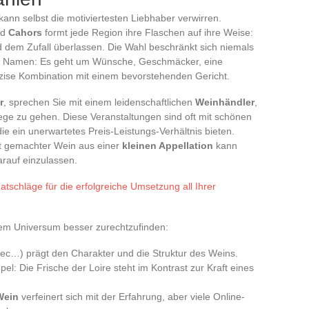
ann selbst die motiviertesten Liebhaber verwirren.
nd
Cahors
formt jede Region ihre Flaschen auf ihre Weise:
rd dem Zufall überlassen. Die Wahl beschränkt sich niemals
en Namen: Es geht um Wünsche, Geschmäcker, eine
äzise Kombination mit einem bevorstehenden Gericht.
r
, sprechen Sie mit einem leidenschaftlichen
Weinhändler
,
ge zu gehen. Diese Veranstaltungen sind oft mit schönen
e ein unerwartetes Preis-Leistungs-Verhältnis bieten.
gut gemachter Wein aus einer
kleinen Appellation
kann
arauf einzulassen.
atschläge für die erfolgreiche Umsetzung all Ihrer
esem Universum besser zurechtzufinden:
bec…) prägt den Charakter und die Struktur des Weins.
pel: Die Frische der Loire steht im Kontrast zur Kraft eines
Wein
verfeinert sich mit der Erfahrung, aber viele Online-