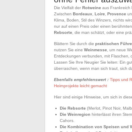
Die Vielfalt der
Rotweine
aus Frankreich k
Zwischen
Bordeaux
,
Loire
,
Provence
u
Klima, Boden, Stil des Winzers, nichts wi
nur auf einen Preis oder einen berühmt
Rebsorte
, die man schätzt, oder eine pr
Blättern Sie durch die
praktischen Führe
nutzen Sie eine
Weinmesse
, um neue We
Entdeckungen verbunden, mit Flaschen, di
Lassen Sie Ihre Neugier Sie leiten: Ein 
überraschen, wenn man sich traut, sich d
Ebenfalls empfehlenswert :
Tipps und R
Heimprojekte leicht gemacht
Hier sind einige Hinweise, um sich in di
Die Rebsorte
(Merlot, Pinot Noir, Mal
Die Weinregion
hinterlässt ihren Stem
Cahors.
Die Kombination von Speisen und 