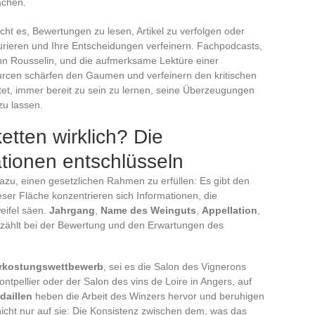
achen.
icht es, Bewertungen zu lesen, Artikel zu verfolgen oder
turieren und Ihre Entscheidungen verfeinern. Fachpodcasts,
 Rousselin, und die aufmerksame Lektüre einer
ssourcen schärfen den Gaumen und verfeinern den kritischen
et, immer bereit zu sein zu lernen, seine Überzeugungen
zu lassen.
etten wirklich? Die
tionen entschlüsseln
 dazu, einen gesetzlichen Rahmen zu erfüllen: Es gibt den
ieser Fläche konzentrieren sich Informationen, die
eifel säen.
Jahrgang
,
Name des Weinguts
,
Appellation
,
 zählt bei der Bewertung und den Erwartungen des
rkostungswettbewerb
, sei es die Salon des Vignerons
ntpellier oder der Salon des vins de Loire in Angers, auf
daillen
heben die Arbeit des Winzers hervor und beruhigen
nicht nur auf sie: Die Konsistenz zwischen dem, was das