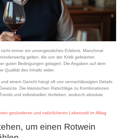
 nicht immer ein unvergessliches Erlebnis. Manchmal
inderwertig gelten, die von der Kritik gefeierten
ter guten Bedingungen gelagert. Die Angaben auf dem
he Qualität des Inhalts wider.
und einem Gericht hängt oft von vernachlässigten Details
r Gewürze. Die klassischen Ratschläge zu Kombinationen
Trends und individuellen Vorlieben, wodurch absolute
inen gesünderen und natürlicheren Lebensstil im Alltag
tehen, um einen Rotwein
ählen