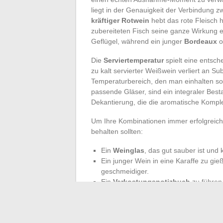
liegt in der Genauigkeit der Verbindung
kräftiger Rotwein
hebt das rote Fleisch 
zubereiteten Fisch seine ganze Wirkung en
Geflügel, während ein junger
Bordeaux
o
Die
Serviertemperatur
spielt eine entsch
zu kalt servierter Weißwein verliert an Sub
Temperaturbereich, den man einhalten sol
passende Gläser, sind ein integraler Best
Dekantierung, die die aromatische Komplex
Um Ihre Kombinationen immer erfolgreich z
behalten sollten:
Ein
Weinglas
, das gut sauber ist und
Ein junger Wein in eine Karaffe zu gi
geschmeidiger.
Ein
Verkostungsnotizbuch
zu führen,
im Laufe der Zeit zu verfeinern.
Der
Sommelier
teilt sein Wissen, aber ni
eigenen Empfindungen. Für jeden Anlass,